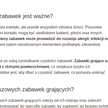
 zabawek jest ważne?
ia estetyki, ale przede wszystkim zdrowia dzieci. Pluszowe
i kontakt, mogą być siedliskiem bakterii, pleśni oraz innych
eny zabawek może prowadzić do rozwoju alergii, infekcji o
jest zatem nieodzownym elementem profilaktyki zdrowotnej
sie ze sobą zaniedbanie czystości zabawek.
Zabawki grające s
kt z różnymi powierzchniami
, co zwiększa ryzyko ich
stotne jest, aby dbać o czystość zabawek, co pozwala uniknąć
uszowych zabawek grających?
ych zabawek grających zależy od ich rodzaju oraz zaleceń
dostosować do specyfiki zabawki, by zapewnić jej bezpieczeńst