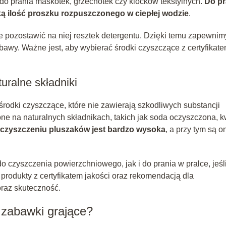
ę do prania maskotek, grzechotek czy klocków tekstylnych.
Do pr
ą ilość proszku rozpuszczonego w ciepłej wodzie
.
 pozostawić na niej resztek detergentu. Dzięki temu zapewnim
wy. Ważne jest, aby wybierać środki czyszczące z certyfikat
uralne składniki
rodki czyszczące, które nie zawierają szkodliwych substancji
ne na naturalnych składnikach, takich jak soda oczyszczona, 
 czyszczeniu pluszaków jest bardzo wysoka
, a przy tym są o
czyszczenia powierzchniowego, jak i do prania w pralce, jeśl
produkty z certyfikatem jakości oraz rekomendacją dla
raz skuteczność.
 zabawki grające?