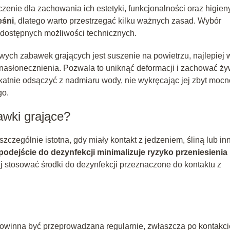
ie dla zachowania ich estetyki, funkcjonalności oraz higieny
eśni
, dlatego warto przestrzegać kilku ważnych zasad. Wybór
 dostępnych możliwości technicznych.
ch zabawek grających jest suszenie na powietrzu, najlepiej 
asłonecznienia. Pozwala to uniknąć deformacji i zachować ż
katnie odsączyć z nadmiaru wody, nie wykręcając jej zbyt mocn
go.
wki grające?
czególnie istotna, gdy miały kontakt z jedzeniem, śliną lub in
odejście do dezynfekcji minimalizuje ryzyko przeniesienia
ej stosować środki do dezynfekcji przeznaczone do kontaktu z
owinna być przeprowadzana regularnie, zwłaszcza po kontakci