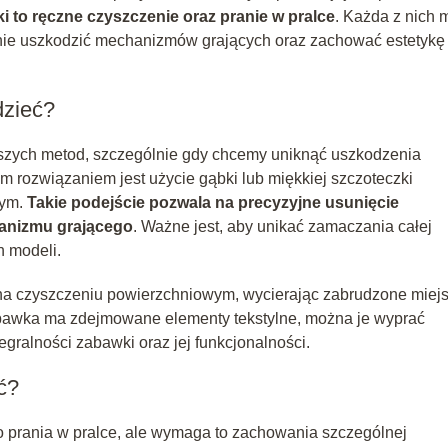
i to ręczne czyszczenie oraz pranie w pralce
. Każda z nich 
by nie uszkodzić mechanizmów grających oraz zachować estetykę
dzieć?
jszych metod, szczególnie gdy chcemy uniknąć uszkodzenia
ozwiązaniem jest użycie gąbki lub miękkiej szczoteczki
cym.
Takie podejście pozwala na precyzyjne usunięcie
hanizmu grającego
. Ważne jest, aby unikać zamaczania całej
h modeli.
na czyszczeniu powierzchniowym, wycierając zabrudzone miejs
abawka ma zdejmowane elementy tekstylne, można je wyprać
ralności zabawki oraz jej funkcjonalności.
ić?
o prania w pralce, ale wymaga to zachowania szczególnej