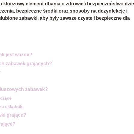
 kluczowy element dbania o zdrowie i bezpieczeństwo dzie
zenia, bezpieczne środki oraz sposoby na dezynfekcję i
lubione zabawki, aby były zawsze czyste i bezpieczne dla
ek jest ważne?
ch zabawek grających?
?
 pluszowych zabawek?
zczące
ne składniki
ki grające?
rające?