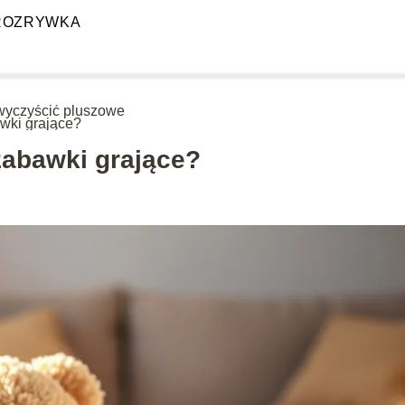
ROZRYWKA
wyczyścić pluszowe
wki grające?
zabawki grające?