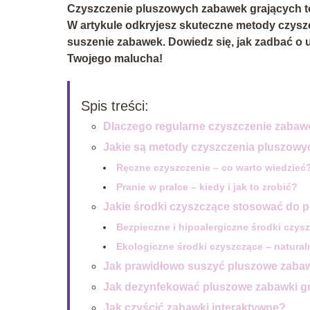
Czyszczenie pluszowych zabawek grających to
W artykule odkryjesz skuteczne metody czyszc
suszenie zabawek. Dowiedz się, jak zadbać o u
Twojego malucha!
Spis treści:
Dlaczego regularne czyszczenie zabaw
Jakie są metody czyszczenia pluszowy
Ręczne czyszczenie – co warto wiedzieć
Pranie w pralce – kiedy i jak to zrobić?
Jakie środki czyszczące stosować do
Bezpieczne i hipoalergiczne środki czys
Ekologiczne środki czyszczące – natural
Jak prawidłowo suszyć pluszowe zabaw
Jak dezynfekować pluszowe zabawki g
Jak czyścić zabawki interaktywne?