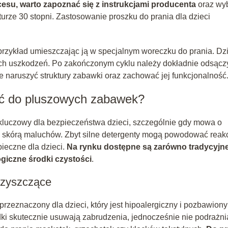
esu, warto zapoznać się z instrukcjami producenta
oraz wy
turze 30 stopni. Zastosowanie proszku do prania dla dzieci
rzykład umieszczając ją w specjalnym woreczku do prania. Dzi
ych uszkodzeń. Po zakończonym cyklu należy dokładnie odsącz
e naruszyć struktury zabawki oraz zachować jej funkcjonalność
ać do pluszowych zabawek?
kluczowy dla bezpieczeństwa dzieci, szczególnie gdy mowa o
zy skórą maluchów. Zbyt silne detergenty mogą powodować reak
pieczne dla dzieci.
Na rynku dostępne są zarówno tradycyjn
ogiczne środki czystości
.
 czyszczące
przeznaczony dla dzieci, który jest hipoalergiczny i pozbawiony
ki skutecznie usuwają zabrudzenia, jednocześnie nie podrażni