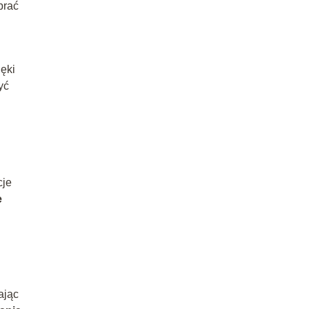
brać
ęki
yć
.
cje
e
ając