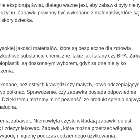
e eksplorują świat, dlatego ważne jest, aby zabawki były nie t
 użyciu. Zabawki powinny być wykonane z materiałów, które są
j skóry dziecka.
okiej jakości materiałów, które są bezpieczne dla zdrowia
kodliwe substancje chemiczne, takie jak ftalany czy BPA.
Zab
 bioplastik, są doskonałym wyborem, gdyż są one nie tylko
dzenia.
ykonane, bez ostrych krawędzi czy małych, łatwo odczepiającyc
owo połknąć. Sprawdzenie, czy zabawka posiada odpowiednie
tne. Dzięki temu możemy mieć pewność, że produkt spełnia najwy
malucha.
enia zabawek. Niemowlęta często wkładają zabawki do ust,
ć i zdezynfekować. Zabawki, które można przetrzeć wilgotną
wygodę i higienę podczas codziennego użytkowania.