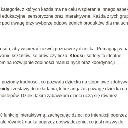
kategorie, z których każda ma na celu wspieranie innego aspe
i edukacyjne, sensoryczne oraz interaktywne. Każda z tych gru
iąć pod uwagę przy wyborze odpowiednich produktów dla maluch
posób, aby wspierać rozwój poznawczy dziecka. Pomagają w n
anie kształtów, kolorów czy liczb.
Klocki
i sortery to idealne
iom na rozwijanie zdolności manualnych oraz koordynacji
ne poziomy trudności, co pozwala dziecku na stopniowe zdobyw
midy
i zestawy do układania, które angażują uwagę dziecka na
 postępów. Dzięki takim zabawkom dzieci uczą się również
funkcję interaktywną, zachęcając dzieci do interakcji poprzez
, ale również nauka poprzez doświadczenie, co jest niezwykle