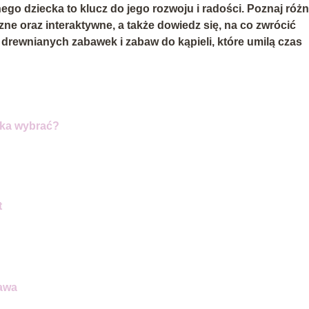
o dziecka to klucz do jego rozwoju i radości. Poznaj róż
e oraz interaktywne, a także dowiedz się, na co zwrócić
 drewnianych zabawek i zabaw do kąpieli, które umilą czas
cka wybrać?
t
bawa