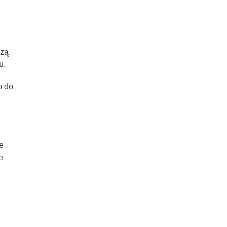
czą
u.
o do
e
e