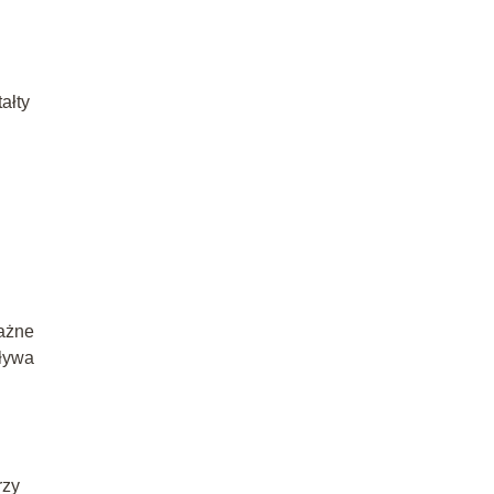
ałty
ważne
pływa
rzy