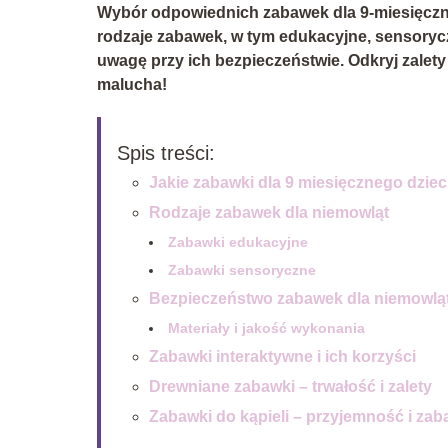
Wybór odpowiednich zabawek dla 9-miesięczneg
rodzaje zabawek, w tym edukacyjne, sensoryczn
uwagę przy ich bezpieczeństwie. Odkryj zalety
malucha!
Spis treści:
Jakie zabawki dla 9 miesięcznego dzie
Rodzaje zabawek dla niemowląt
Zabawki edukacyjne
Zabawki sensoryczne
Bezpieczeństwo zabawek dla niemowlą
Materiały i jakość wykonania
Zabawki interaktywne i ich korzyści
Drewniane zabawki – trwałość i zalety
Zabawki do kąpieli – przyjemność i za