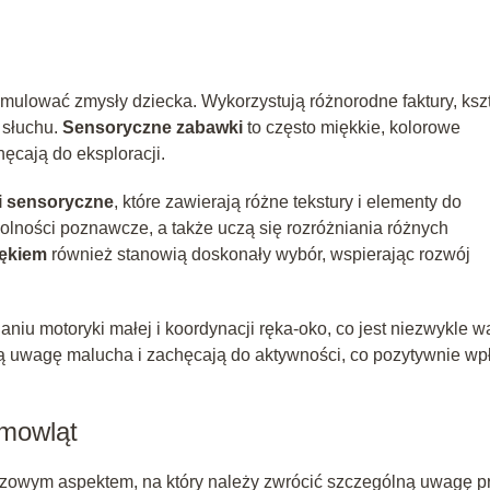
ulować zmysły dziecka. Wykorzystują różnorodne faktury, kszt
 słuchu.
Sensoryczne zabawki
to często miękkie, kolorowe
ęcają do eksploracji.
i sensoryczne
, które zawierają różne tekstury i elementy do
dolności poznawcze, a także uczą się rozróżniania różnych
iękiem
również stanowią doskonały wybór, wspierając rozwój
iu motoryki małej i koordynacji ręka-oko, co jest niezwykle 
ą uwagę malucha i zachęcają do aktywności, co pozytywnie w
emowląt
czowym aspektem, na który należy zwrócić szczególną uwagę p