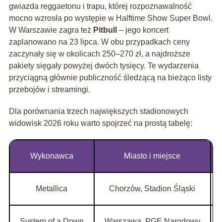
gwiazda reggaetonu i trapu, której rozpoznawalność
mocno wzrosła po występie w Halftime Show Super Bowl.
W Warszawie zagra też
Pitbull
– jego koncert
zaplanowano na 23 lipca. W obu przypadkach ceny
zaczynały się w okolicach 250–270 zł, a najdroższe
pakiety sięgały powyżej dwóch tysięcy. Te wydarzenia
przyciągną głównie publiczność śledzącą na bieżąco listy
przebojów i streamingi.
Dla porównania trzech największych stadionowych
widowisk 2026 roku warto spojrzeć na prostą tabelę:
Wykonawca
Miasto i miejsce
Metallica
Chorzów, Stadion Śląski
System of a Down
Warszawa, PGE Narodowy