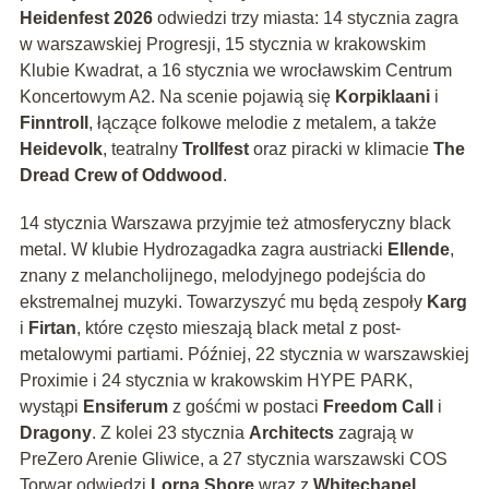
Heidenfest 2026
odwiedzi trzy miasta: 14 stycznia zagra
w warszawskiej Progresji, 15 stycznia w krakowskim
Klubie Kwadrat, a 16 stycznia we wrocławskim Centrum
Koncertowym A2. Na scenie pojawią się
Korpiklaani
i
Finntroll
, łączące folkowe melodie z metalem, a także
Heidevolk
, teatralny
Trollfest
oraz piracki w klimacie
The
Dread Crew of Oddwood
.
14 stycznia Warszawa przyjmie też atmosferyczny black
metal. W klubie Hydrozagadka zagra austriacki
Ellende
,
znany z melancholijnego, melodyjnego podejścia do
ekstremalnej muzyki. Towarzyszyć mu będą zespoły
Karg
i
Firtan
, które często mieszają black metal z post-
metalowymi partiami. Później, 22 stycznia w warszawskiej
Proximie i 24 stycznia w krakowskim HYPE PARK,
wystąpi
Ensiferum
z gośćmi w postaci
Freedom Call
i
Dragony
. Z kolei 23 stycznia
Architects
zagrają w
PreZero Arenie Gliwice, a 27 stycznia warszawski COS
Torwar odwiedzi
Lorna Shore
wraz z
Whitechapel
,