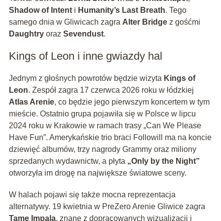
Shadow of Intent
i
Humanity’s Last Breath
. Tego
samego dnia w Gliwicach zagra
Alter Bridge
z gośćmi
Daughtry
oraz
Sevendust
.
Kings of Leon i inne gwiazdy hal
Jednym z głośnych powrotów będzie wizyta
Kings of
Leon
. Zespół zagra 17 czerwca 2026 roku w łódzkiej
Atlas Arenie
, co będzie jego pierwszym koncertem w tym
mieście. Ostatnio grupa pojawiła się w Polsce w lipcu
2024 roku w Krakowie w ramach trasy „Can We Please
Have Fun”. Amerykańskie trio braci Followill ma na koncie
dziewięć albumów, trzy nagrody Grammy oraz miliony
sprzedanych wydawnictw, a płyta
„Only by the Night”
otworzyła im drogę na największe światowe sceny.
W halach pojawi się także mocna reprezentacja
alternatywy. 19 kwietnia w PreZero Arenie Gliwice zagra
Tame Impala
, znane z dopracowanych wizualizacji i