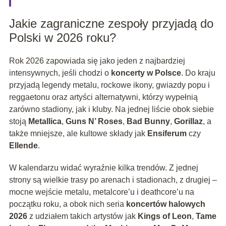
Jakie zagraniczne zespoły przyjadą do
Polski w 2026 roku?
Rok 2026 zapowiada się jako jeden z najbardziej
intensywnych, jeśli chodzi o
koncerty w Polsce
. Do kraju
przyjadą legendy metalu, rockowe ikony, gwiazdy popu i
reggaetonu oraz artyści alternatywni, którzy wypełnią
zarówno stadiony, jak i kluby. Na jednej liście obok siebie
stoją
Metallica
,
Guns N’ Roses
,
Bad Bunny
,
Gorillaz
, a
także mniejsze, ale kultowe składy jak
Ensiferum
czy
Ellende
.
W kalendarzu widać wyraźnie kilka trendów. Z jednej
strony są wielkie trasy po arenach i stadionach, z drugiej –
mocne wejście metalu, metalcore’u i deathcore’u na
początku roku, a obok nich seria
koncertów halowych
2026
z udziałem takich artystów jak
Kings of Leon
,
Tame