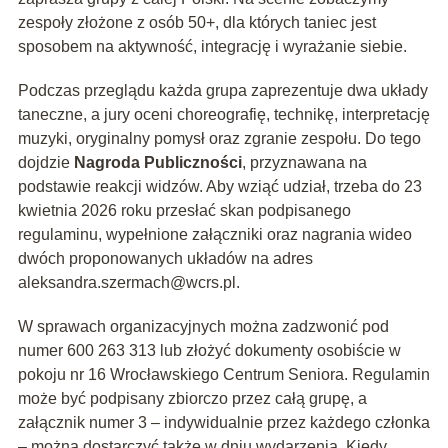
zespoły złożone z osób 50+, dla których taniec jest
sposobem na aktywność, integrację i wyrażanie siebie.
Podczas przeglądu każda grupa zaprezentuje dwa układy
taneczne, a jury oceni choreografię, technikę, interpretację
muzyki, oryginalny pomysł oraz zgranie zespołu. Do tego
dojdzie
Nagroda Publiczności
, przyznawana na
podstawie reakcji widzów. Aby wziąć udział, trzeba do 23
kwietnia 2026 roku przesłać skan podpisanego
regulaminu, wypełnione załączniki oraz nagrania wideo
dwóch proponowanych układów na adres
aleksandra.szermach@wcrs.pl
.
W sprawach organizacyjnych można zadzwonić pod
numer 600 263 313 lub złożyć dokumenty osobiście w
pokoju nr 16 Wrocławskiego Centrum Seniora. Regulamin
może być podpisany zbiorczo przez całą grupę, a
załącznik numer 3 – indywidualnie przez każdego członka
– można dostarczyć także w dniu wydarzenia. Kiedy