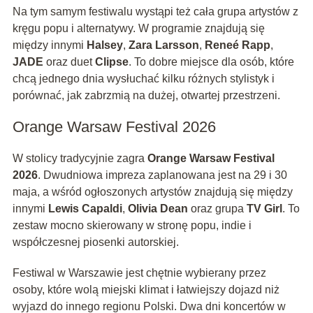
Na tym samym festiwalu wystąpi też cała grupa artystów z
kręgu popu i alternatywy. W programie znajdują się
między innymi
Halsey
,
Zara Larsson
,
Reneé Rapp
,
JADE
oraz duet
Clipse
. To dobre miejsce dla osób, które
chcą jednego dnia wysłuchać kilku różnych stylistyk i
porównać, jak zabrzmią na dużej, otwartej przestrzeni.
Orange Warsaw Festival 2026
W stolicy tradycyjnie zagra
Orange Warsaw Festival
2026
. Dwudniowa impreza zaplanowana jest na 29 i 30
maja, a wśród ogłoszonych artystów znajdują się między
innymi
Lewis Capaldi
,
Olivia Dean
oraz grupa
TV Girl
. To
zestaw mocno skierowany w stronę popu, indie i
współczesnej piosenki autorskiej.
Festiwal w Warszawie jest chętnie wybierany przez
osoby, które wolą miejski klimat i łatwiejszy dojazd niż
wyjazd do innego regionu Polski. Dwa dni koncertów w