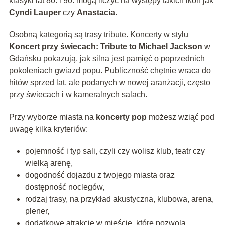
klasyki lat 80. i 90. mogą liczyć na występy takich ikon jak
Cyndi Lauper
czy
Anastacia
.
Osobną kategorią są trasy tribute. Koncerty w stylu
Koncert przy świecach: Tribute to Michael Jackson
w
Gdańsku pokazują, jak silna jest pamięć o poprzednich
pokoleniach gwiazd popu. Publiczność chętnie wraca do
hitów sprzed lat, ale podanych w nowej aranżacji, często
przy świecach i w kameralnych salach.
Przy wyborze miasta na
koncerty pop
możesz wziąć pod
uwagę kilka kryteriów:
pojemność i typ sali, czyli czy wolisz klub, teatr czy
wielką arenę,
dogodność dojazdu z twojego miasta oraz
dostępność noclegów,
rodzaj trasy, na przykład akustyczna, klubowa, arena,
plener,
dodatkowe atrakcje w mieście, które pozwolą