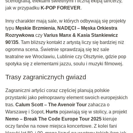
scenografią, efektami świetlnymi i liczną ekipą tancerzy,
jak w przypadku
K-POP FOREVER
.
Inny charakter mają sale, w których odbywają się projekty
typu
Męskie Brzmienia
,
NADĘCI – Męska Orkiestra
Rozrywkowa
czy
Varius Manx & Kasia Stankiewicz
90’/35
. Tam bliższy kontakt z artystą liczy się bardziej niż
ogromna scena. Świetnie sprawdzają się też sale
teatralne we Wrocławiu, Lublinie czy Olsztynie, gdzie pop
spotyka się z elementami jazzu, soulu i muzyki filmowej.
Trasy zagranicznych gwiazd
Zagraniczni artyści coraz częściej planują polskie
przystanki jako pełnoprawny element swoich europejskich
tras.
Calum Scott – The Avenoir Tour
zahacza o
Warszawę i Sopot,
Hurts
pojawiają się w stolicy, a projekt
Nemo – Break The Code Europe Tour 2025
kieruje
oczy fanów na nowe miejsca koncertowe. Z kolei fani