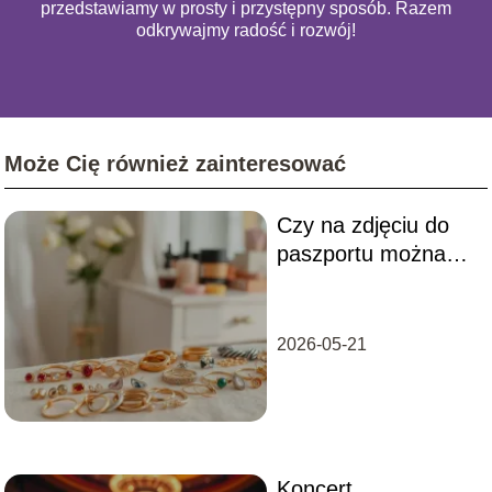
przedstawiamy w prosty i przystępny sposób. Razem
odkrywajmy radość i rozwój!
Może Cię również zainteresować
Czy na zdjęciu do
paszportu można
mieć kolczyki?
Odpowiadamy na
pytania
2026-05-21
Koncert