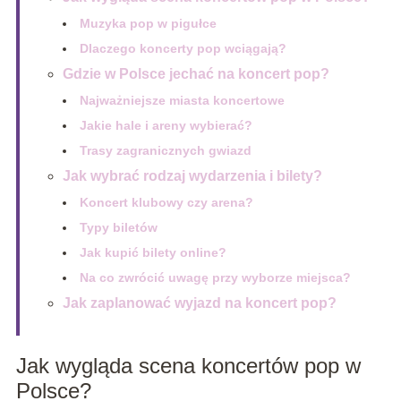
Muzyka pop w pigułce
Dlaczego koncerty pop wciągają?
Gdzie w Polsce jechać na koncert pop?
Najważniejsze miasta koncertowe
Jakie hale i areny wybierać?
Trasy zagranicznych gwiazd
Jak wybrać rodzaj wydarzenia i bilety?
Koncert klubowy czy arena?
Typy biletów
Jak kupić bilety online?
Na co zwrócić uwagę przy wyborze miejsca?
Jak zaplanować wyjazd na koncert pop?
Jak wygląda scena koncertów pop w
Polsce?