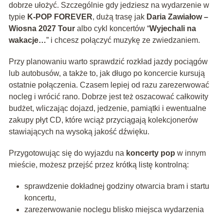
dobrze ułożyć. Szczególnie gdy jedziesz na wydarzenie w
typie
K-POP FOREVER
, dużą trasę jak
Daria Zawiałow –
Wiosna 2027 Tour
albo cykl koncertów “
Wyjechali na
wakacje…
” i chcesz połączyć muzykę ze zwiedzaniem.
Przy planowaniu warto sprawdzić rozkład jazdy pociągów
lub autobusów, a także to, jak długo po koncercie kursują
ostatnie połączenia. Czasem lepiej od razu zarezerwować
nocleg i wrócić rano. Dobrze jest też oszacować całkowity
budżet, wliczając dojazd, jedzenie, pamiątki i ewentualne
zakupy płyt CD, które wciąż przyciągają kolekcjonerów
stawiających na wysoką jakość dźwięku.
Przygotowując się do wyjazdu na
koncerty pop
w innym
mieście, możesz przejść przez krótką listę kontrolną:
sprawdzenie dokładnej godziny otwarcia bram i startu
koncertu,
zarezerwowanie noclegu blisko miejsca wydarzenia