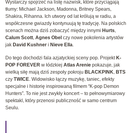
Wystarczy spojrzeć na listę nazwisk, które przyciągają
tłumy: Michael Jackson, Madonna, Britney Spears,
Shakira, Rihanna. Ich utwory od lat królują w radiu, a
współczesne gwiazdy kontynuują tę tradycję. Na polskich
scenach można dziś zobaczyć między innymi
Hurts
,
Calum Scott
,
Agnes Obel
czy nowe pokolenia artystów
jak
David Kushner
i
Nieve Ella
.
Do tego dochodzi fala azjatyckiej sceny pop. Projekt
K-
POP FOREVER
w łódzkiej
Atlas Arenie
pokazuje, jak
wielką siłę mają dziś zespoły pokroju
BLACKPINK
,
BTS
czy
TWICE
. Widowisko łączy muzykę, taniec, efekty
specjalne i historię inspirowaną filmem “K-pop Demon
Hunters”. To nie jest zwykły koncert – to pełnowymiarowy
spektakl, który przenosi publiczność w samo centrum
Seulu.