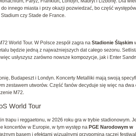
nachium, Paryż, Frankfurt, Londyn, Madryt i Lizbonę. Dla wie
t do innego miasta i przy okazji pozwiedzać, bo część występó
 Stadium czy Stade de France.
M72 World Tour. W Polsce zespół zagra na
Stadionie Śląskim
alu będzie jedną z najważniejszych dat całego sezonu. Setlist
 więc usłyszysz zarówno nowsze kompozycje, jak i Enter San
lonię, Budapeszt i Londyn. Koncerty Metalliki mają swoją specyf
nym zestawem utworów. Część fanów decyduje się więc na dwa 
czenie M72.
S World Tour
tin trapu i reggaetonu, w 2026 roku gra w trybie stadionowym. J
e koncertów w Europie, w tym występ na
PGE Narodowym w
ężnym basem i efektami wizualnymi przypomina raczej festiwal