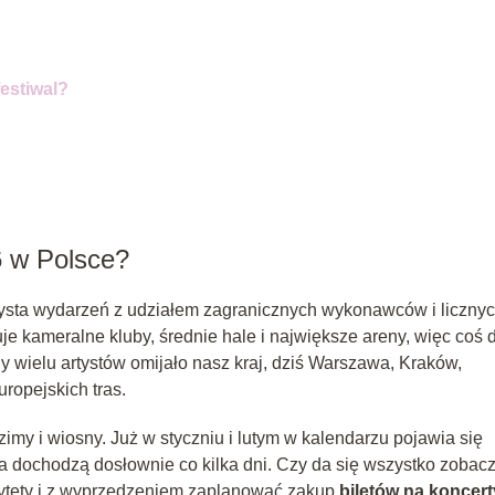
estiwal?
6 w Polsce?
zysta wydarzeń z udziałem zagranicznych wykonawców i liczny
e kameralne kluby, średnie hale i największe areny, więc coś 
dy wielu artystów omijało nasz kraj, dziś Warszawa, Kraków,
ropejskich tras.
my i wiosny. Już w styczniu i lutym w kalendarzu pojawia się
nia dochodzą dosłownie co kilka dni. Czy da się wszystko zobac
orytety i z wyprzedzeniem zaplanować zakup
biletów na koncert