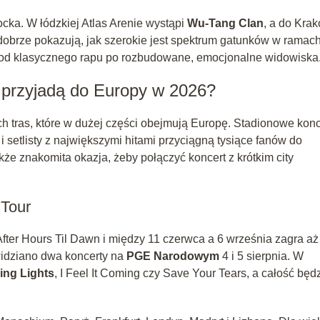
rocka. W łódzkiej Atlas Arenie wystąpi
Wu-Tang Clan
, a do Kra
dobrze pokazują, jak szerokie jest spektrum gatunków w ramac
od klasycznego rapu po rozbudowane, emocjonalne widowiska
 przyjadą do Europy w 2026?
 tras, które w dużej części obejmują Europę. Stadionowe konc
 setlisty z największymi hitami przyciągną tysiące fanów do
że znakomita okazja, żeby połączyć koncert z krótkim city
 Tour
fter Hours Til Dawn i między 11 czerwca a 6 września zagra aż
widziano dwa koncerty na
PGE Narodowym
4 i 5 sierpnia. W
ing Lights
, I Feel It Coming czy Save Your Tears, a całość będ