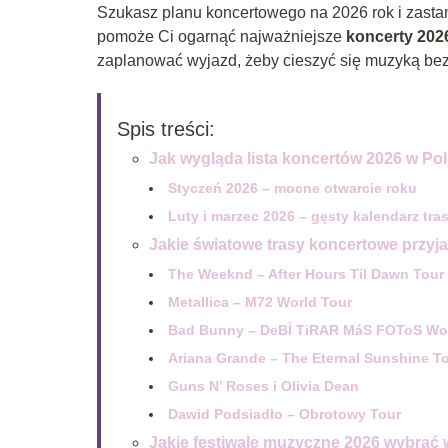
Szukasz planu koncertowego na 2026 rok i zastana
pomoże Ci ogarnąć najważniejsze
koncerty 202
zaplanować wyjazd, żeby cieszyć się muzyką bez
Spis treści:
Jak wygląda lista koncertów 2026 w Po
Styczeń 2026 – mocne otwarcie roku
Luty i marzec 2026 – gęsty kalendarz tra
Jakie światowe trasy koncertowe przyj
The Weeknd – After Hours Til Dawn Tour
Metallica – M72 World Tour
Bad Bunny – DeBÍ TiRAR MáS FOToS Wor
Ariana Grande – The Eternal Sunshine T
Guns N’ Roses i Olivia Dean
Dawid Podsiadło – Obrotowy Tour
Jakie festiwale muzyczne 2026 wybrać