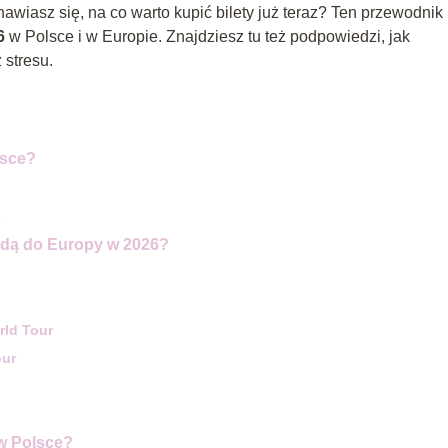
wiasz się, na co warto kupić bilety już teraz? Ten przewodnik
6
w Polsce i w Europie. Znajdziesz tu też podpowiedzi, jak
 stresu.
lsce?
s
adą do Europy w 2026?
ld Tour
our
 w Polsce?