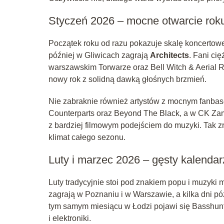
Styczeń 2026 – mocne otwarcie rok
Początek roku od razu pokazuje skalę koncertow
później w Gliwicach zagrają
Architects
. Fani ci
warszawskim Torwarze oraz Bell Witch & Aerial 
nowy rok z solidną dawką głośnych brzmień.
Nie zabraknie również artystów z mocnym fanbase
Counterparts oraz Beyond The Black, a w CK Zame
z bardziej filmowym podejściem do muzyki. Tak z
klimat całego sezonu.
Luty i marzec 2026 – gęsty kalendar
Luty tradycyjnie stoi pod znakiem popu i muzyki 
zagrają w Poznaniu i w Warszawie, a kilka dni p
tym samym miesiącu w Łodzi pojawi się Basshunte
i elektroniki.