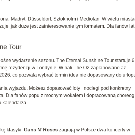
bona, Madryt, Düsseldorf, Sztokholm i Mediolan. W wielu miast
je, jak duże jest zainteresowanie tym formatem. Dla fanów lat
ne Tour
ośne wydarzenie sezonu. The Eternal Sunshine Tour startuje 6
rmę rezydencji w Londynie. W hali The O2 zaplanowano aż
 2026, co pozwala wybrać termin idealnie dopasowany do urlop
ania wyjazdu. Możesz dopasować loty i noclegi pod konkretny
sta. Dla fanów popu z mocnym wokalem i dopracowaną choreogr
o kalendarza.
kę klasyki.
Guns N’ Roses
zagrają w Polsce dwa koncerty w