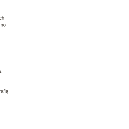
ach
ino
u.
afią