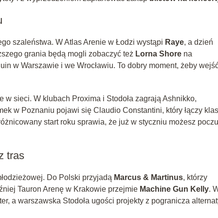
u
ego szaleństwa. W Atlas Arenie w Łodzi wystąpi
Raye
, a dzień
ęższego grania będą mogli zobaczyć też
Lorna Shore
na
Ruin w Warszawie i we Wrocławiu. To dobry moment, żeby wejś
 w sieci. W klubach Proxima i Stodoła zagrają Ashnikko,
k w Poznaniu pojawi się Claudio Constantini, który łączy kla
różnicowany start roku sprawia, że już w styczniu możesz pocz
z tras
młodzieżowej. Do Polski przyjadą
Marcus & Martinus
, którzy
óźniej Tauron Arenę w Krakowie przejmie
Machine Gun Kelly
. 
r, a warszawska Stodoła ugości projekty z pogranicza alterna