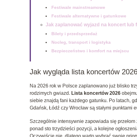
Festiwale mainstreamowe
Festiwale alternatywne i gatunkowe
Jak zaplanować wyjazd na koncert lub f
Bilety i przedsprzedaż
Nocleg, transport i logistyka
Bezpieczeństwo i komfort na miejscu
Jak wygląda lista koncertów 202
Na 2026 rok w Polsce zaplanowano już blisko tr
rodzimych gwiazd.
Lista koncertów 2026
obejmuj
siebie znajdą fani każdego gatunku. Po latach, g
Gdańsk, Łódź czy Wrocław są stałymi punktami eu
Szczególnie intensywnie zapowiada się przełom zi
ponad sto trzydzieści pozycji, a kolejne ogłosze
Oczywiście nie, dlatego warto wybrać swoje pri