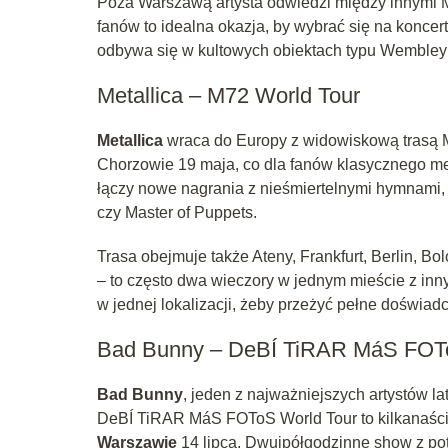
Poza Warszawą artysta odwiedzi między innymi Mo
fanów to idealna okazja, by wybrać się na koncer
odbywa się w kultowych obiektach typu Wembley
Metallica – M72 World Tour
Metallica
wraca do Europy z widowiskową trasą 
Chorzowie 19 maja, co dla fanów klasycznego met
łączy nowe nagrania z nieśmiertelnymi hymnami,
czy Master of Puppets.
Trasa obejmuje także Ateny, Frankfurt, Berlin, Bo
– to często dwa wieczory w jednym mieście z in
w jednej lokalizacji, żeby przeżyć pełne doświad
Bad Bunny – DeBÍ TiRAR MáS FOTo
Bad Bunny
, jeden z najważniejszych artystów la
DeBÍ TiRAR MáS FOToS World Tour to kilkanaści
Warszawie
14 lipca. Dwuipółgodzinne show z pot