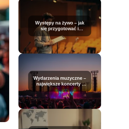
Występy na żywo – jak
się przygotować i
odnieść sukces?
Wydarzenia muzyczne –
największe koncerty i
festiwale