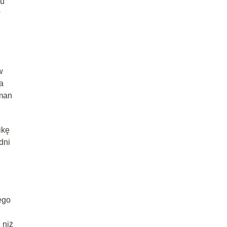
lu
w
w
a
dman
ikę
dni
ego
 niż