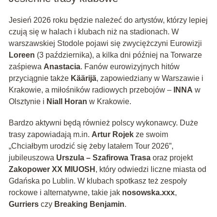
Jesień 2026 roku będzie należeć do artystów, którzy lepiej
czują się w halach i klubach niż na stadionach. W
warszawskiej Stodole pojawi się zwyciężczyni Eurowizji
Loreen
(3 października), a kilka dni później na Torwarze
zaśpiewa
Anastacia
. Fanów eurowizyjnych hitów
przyciągnie także
Käärijä
, zapowiedziany w Warszawie i
Krakowie, a miłośników radiowych przebojów –
INNA
w
Olsztynie i
Niall Horan
w Krakowie.
Bardzo aktywni będą również polscy wykonawcy. Duże
trasy zapowiadają m.in.
Artur Rojek
ze swoim
„Chciałbym urodzić się żeby latałem Tour 2026”,
jubileuszowa
Urszula – Szafirowa Trasa
oraz projekt
Zakopower XX MIUOSH
, który odwiedzi liczne miasta od
Gdańska po Lublin. W klubach spotkasz też zespoły
rockowe i alternatywne, takie jak
nosowska.xxx
,
Gurriers
czy
Breaking Benjamin
.