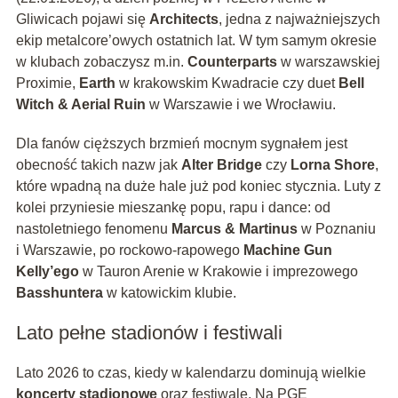
Gliwicach pojawi się
Architects
, jedna z najważniejszych
ekip metalcore’owych ostatnich lat. W tym samym okresie
w klubach zobaczysz m.in.
Counterparts
w warszawskiej
Proximie,
Earth
w krakowskim Kwadracie czy duet
Bell
Witch & Aerial Ruin
w Warszawie i we Wrocławiu.
Dla fanów cięższych brzmień mocnym sygnałem jest
obecność takich nazw jak
Alter Bridge
czy
Lorna Shore
,
które wpadną na duże hale już pod koniec stycznia. Luty z
kolei przyniesie mieszankę popu, rapu i dance: od
nastoletniego fenomenu
Marcus & Martinus
w Poznaniu
i Warszawie, po rockowo-rapowego
Machine Gun
Kelly’ego
w Tauron Arenie w Krakowie i imprezowego
Basshuntera
w katowickim klubie.
Lato pełne stadionów i festiwali
Lato 2026 to czas, kiedy w kalendarzu dominują wielkie
koncerty stadionowe
oraz festiwale. Na PGE