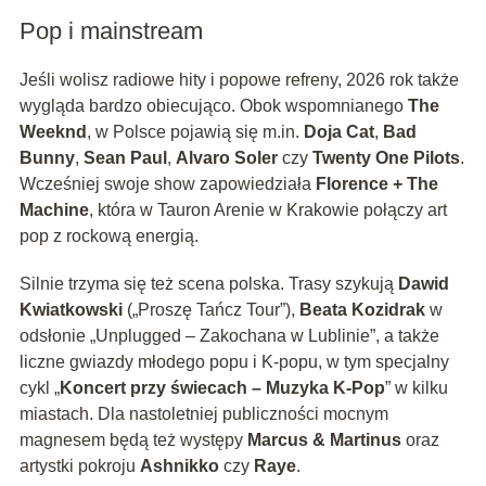
Pop i mainstream
Jeśli wolisz radiowe hity i popowe refreny, 2026 rok także
wygląda bardzo obiecująco. Obok wspomnianego
The
Weeknd
, w Polsce pojawią się m.in.
Doja Cat
,
Bad
Bunny
,
Sean Paul
,
Alvaro Soler
czy
Twenty One Pilots
.
Wcześniej swoje show zapowiedziała
Florence + The
Machine
, która w Tauron Arenie w Krakowie połączy art
pop z rockową energią.
Silnie trzyma się też scena polska. Trasy szykują
Dawid
Kwiatkowski
(„Proszę Tańcz Tour”),
Beata Kozidrak
w
odsłonie „Unplugged – Zakochana w Lublinie”, a także
liczne gwiazdy młodego popu i K-popu, w tym specjalny
cykl „
Koncert przy świecach – Muzyka K-Pop
” w kilku
miastach. Dla nastoletniej publiczności mocnym
magnesem będą też występy
Marcus & Martinus
oraz
artystki pokroju
Ashnikko
czy
Raye
.