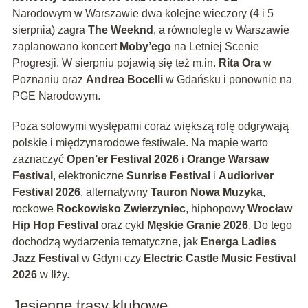
Narodowym w Warszawie dwa kolejne wieczory (4 i 5
sierpnia) zagra
The Weeknd
, a równolegle w Warszawie
zaplanowano koncert
Moby’ego
na Letniej Scenie
Progresji. W sierpniu pojawią się też m.in.
Rita Ora
w
Poznaniu oraz
Andrea Bocelli
w Gdańsku i ponownie na
PGE Narodowym.
Poza solowymi występami coraz większą rolę odgrywają
polskie i międzynarodowe festiwale. Na mapie warto
zaznaczyć
Open’er Festival 2026
i
Orange Warsaw
Festival
, elektroniczne
Sunrise Festival
i
Audioriver
Festival 2026
, alternatywny
Tauron Nowa Muzyka
,
rockowe
Rockowisko Zwierzyniec
, hiphopowy
Wrocław
Hip Hop Festival
oraz cykl
Męskie Granie 2026
. Do tego
dochodzą wydarzenia tematyczne, jak
Energa Ladies
Jazz Festival
w Gdyni czy
Electric Castle Music Festival
2026
w Iłży.
Jesienne trasy klubowe