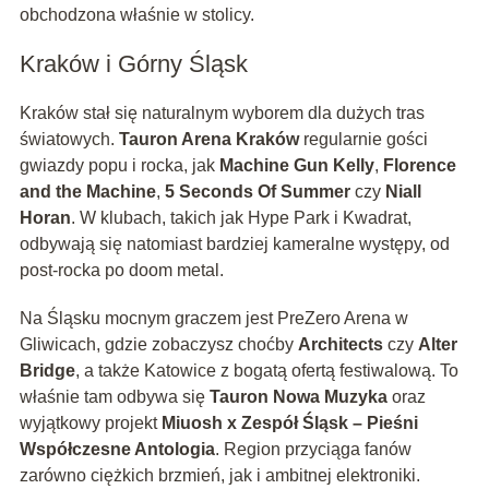
obchodzona właśnie w stolicy.
Kraków i Górny Śląsk
Kraków stał się naturalnym wyborem dla dużych tras
światowych.
Tauron Arena Kraków
regularnie gości
gwiazdy popu i rocka, jak
Machine Gun Kelly
,
Florence
and the Machine
,
5 Seconds Of Summer
czy
Niall
Horan
. W klubach, takich jak Hype Park i Kwadrat,
odbywają się natomiast bardziej kameralne występy, od
post-rocka po doom metal.
Na Śląsku mocnym graczem jest PreZero Arena w
Gliwicach, gdzie zobaczysz choćby
Architects
czy
Alter
Bridge
, a także Katowice z bogatą ofertą festiwalową. To
właśnie tam odbywa się
Tauron Nowa Muzyka
oraz
wyjątkowy projekt
Miuosh x Zespół Śląsk – Pieśni
Współczesne Antologia
. Region przyciąga fanów
zarówno ciężkich brzmień, jak i ambitnej elektroniki.