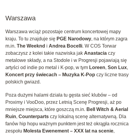
Warszawa
Warszawa wciąż pozostaje centrum koncertowej mapy
kraju. To tu znajduje się
PGE Narodowy
, na którym zagra
m.in.
The Weeknd
i
Andrea Bocelli
. W COS Torwar
zobaczysz z kolei takie nazwiska jak
Anastacia
czy
metalowe składy, a na Stodole i w Progresji pojawiają się
artyści od indie po metal i K-pop, w tym
Loreen
,
Son Lux
,
Koncert przy świecach – Muzyka K-Pop
czy liczne trasy
polskich gwiazd.
Poza dużymi halami działa tu gęsta sieć klubów – od
Proximy i VooDoo, przez Letnią Scenę Progresji, aż po
mniejsze miejsca, które goszczą m.in.
Bell Witch & Aerial
Ruin
,
Counterparts
czy lokalną scenę alternatywną. Dla
fanów hip hopu ważnym punktem jest też okrągła rocznica
zespołu
Molesta Ewenement – XXX lat na scenie
,