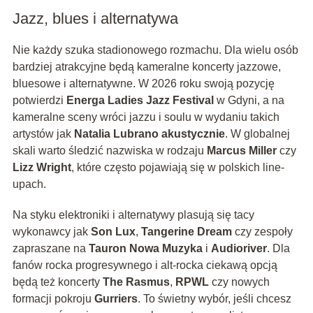
Jazz, blues i alternatywa
Nie każdy szuka stadionowego rozmachu. Dla wielu osób
bardziej atrakcyjne będą kameralne koncerty jazzowe,
bluesowe i alternatywne. W 2026 roku swoją pozycję
potwierdzi
Energa Ladies Jazz Festival
w Gdyni, a na
kameralne sceny wróci jazzu i soulu w wydaniu takich
artystów jak
Natalia Lubrano akustycznie
. W globalnej
skali warto śledzić nazwiska w rodzaju
Marcus Miller
czy
Lizz Wright
, które często pojawiają się w polskich line-
upach.
Na styku elektroniki i alternatywy plasują się tacy
wykonawcy jak
Son Lux
,
Tangerine Dream
czy zespoły
zapraszane na
Tauron Nowa Muzyka
i
Audioriver
. Dla
fanów rocka progresywnego i alt-rocka ciekawą opcją
będą też koncerty
The Rasmus
,
RPWL
czy nowych
formacji pokroju
Gurriers
. To świetny wybór, jeśli chcesz