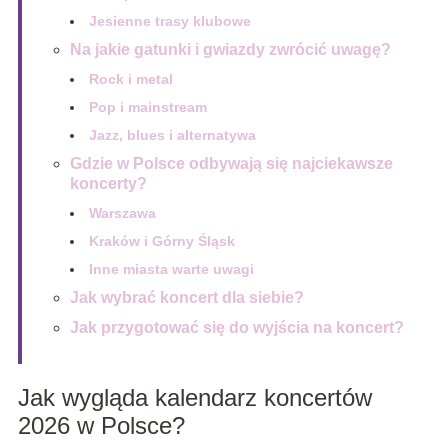
Jesienne trasy klubowe
Na jakie gatunki i gwiazdy zwrócić uwagę?
Rock i metal
Pop i mainstream
Jazz, blues i alternatywa
Gdzie w Polsce odbywają się najciekawsze
koncerty?
Warszawa
Kraków i Górny Śląsk
Inne miasta warte uwagi
Jak wybrać koncert dla siebie?
Jak przygotować się do wyjścia na koncert?
Jak wygląda kalendarz koncertów
2026 w Polsce?