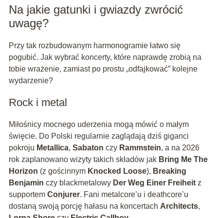
Na jakie gatunki i gwiazdy zwrócić
uwagę?
Przy tak rozbudowanym harmonogramie łatwo się
pogubić. Jak wybrać koncerty, które naprawdę zrobią na
tobie wrażenie, zamiast po prostu „odfajkować” kolejne
wydarzenie?
Rock i metal
Miłośnicy mocnego uderzenia mogą mówić o małym
święcie. Do Polski regularnie zaglądają dziś giganci
pokroju
Metallica
,
Sabaton
czy
Rammstein
, a na 2026
rok zaplanowano wizyty takich składów jak
Bring Me The
Horizon
(z gościnnym
Knocked Loose
),
Breaking
Benjamin
czy blackmetalowy
Der Weg Einer Freiheit
z
supportem
Conjurer
. Fani metalcore’u i deathcore’u
dostaną swoją porcję hałasu na koncertach
Architects
,
Lorna Shore
czy
Electric Callboy
.