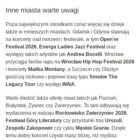
Inne miasta warte uwagi
Poza największymi ośrodkami coraz więcej się dzieje
także w mniejszych miastach. Gdańsk i Gdynia stawiają
na koncerty nad morzem i festiwale, w tym
Open’er
Festival 2026
,
Energa Ladies Jazz Festival
oraz
występy takich artystów jak
Andrea Bocelli
. Wrocław
przyciąga fanów rapu na
Wrocław Hip Hop Festival 2026
i koncerty
Malika Montany
, a Szczecin czy Olsztyn
goszczą rockowe i popowe trasy typu
Smokie The
Legacy Tour
czy występ
INNA
.
Warto śledzić także ofertę miast takich jak Poznań,
Białystok, Żywiec czy Zwierzyniec. To tam odbywają się
wydarzenia w rodzaju
Rockowisko Zwierzyniec 2026
,
Festiwal Góry Literatury
czy przystanki tras
Urszuli
,
Zespołu Zakopower
czy cyklu
Męskie Granie
. Dzięki
temu dobry koncert często masz bliżej, niż myślisz.