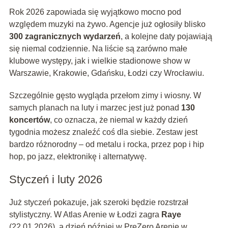
Rok 2026 zapowiada się wyjątkowo mocno pod
względem muzyki na żywo. Agencje już ogłosiły blisko
300 zagranicznych wydarzeń
, a kolejne daty pojawiają
się niemal codziennie. Na liście są zarówno małe
klubowe występy, jak i wielkie stadionowe show w
Warszawie, Krakowie, Gdańsku, Łodzi czy Wrocławiu.
Szczególnie gęsto wygląda przełom zimy i wiosny. W
samych planach na luty i marzec jest już ponad
130
koncertów
, co oznacza, że niemal w każdy dzień
tygodnia możesz znaleźć coś dla siebie. Zestaw jest
bardzo różnorodny – od metalu i rocka, przez pop i hip
hop, po jazz, elektronikę i alternatywę.
Styczeń i luty 2026
Już styczeń pokazuje, jak szeroki będzie rozstrzał
stylistyczny. W Atlas Arenie w Łodzi zagra
Raye
(22.01.2026), a dzień później w PreZero Arenie w