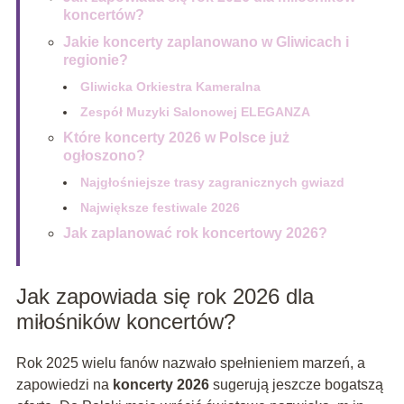
koncertów?
Jakie koncerty zaplanowano w Gliwicach i
regionie?
Gliwicka Orkiestra Kameralna
Zespół Muzyki Salonowej ELEGANZA
Które koncerty 2026 w Polsce już
ogłoszono?
Najgłośniejsze trasy zagranicznych gwiazd
Największe festiwale 2026
Jak zaplanować rok koncertowy 2026?
Jak zapowiada się rok 2026 dla
miłośników koncertów?
Rok 2025 wielu fanów nazwało spełnieniem marzeń, a
zapowiedzi na
koncerty 2026
sugerują jeszcze bogatszą