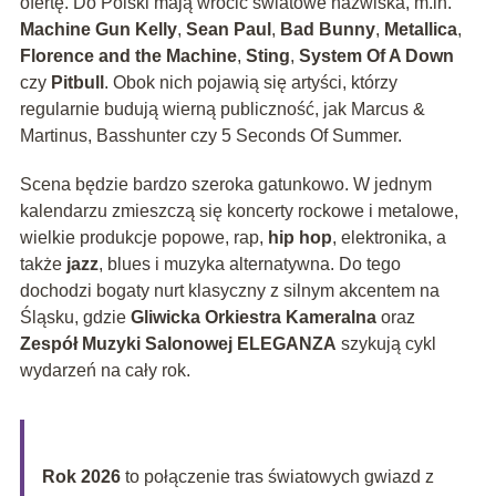
ofertę. Do Polski mają wrócić światowe nazwiska, m.in.
Machine Gun Kelly
,
Sean Paul
,
Bad Bunny
,
Metallica
,
Florence and the Machine
,
Sting
,
System Of A Down
czy
Pitbull
. Obok nich pojawią się artyści, którzy
regularnie budują wierną publiczność, jak Marcus &
Martinus, Basshunter czy 5 Seconds Of Summer.
Scena będzie bardzo szeroka gatunkowo. W jednym
kalendarzu zmieszczą się koncerty rockowe i metalowe,
wielkie produkcje popowe, rap,
hip hop
, elektronika, a
także
jazz
, blues i muzyka alternatywna. Do tego
dochodzi bogaty nurt klasyczny z silnym akcentem na
Śląsku, gdzie
Gliwicka Orkiestra Kameralna
oraz
Zespół Muzyki Salonowej ELEGANZA
szykują cykl
wydarzeń na cały rok.
Rok 2026
to połączenie tras światowych gwiazd z