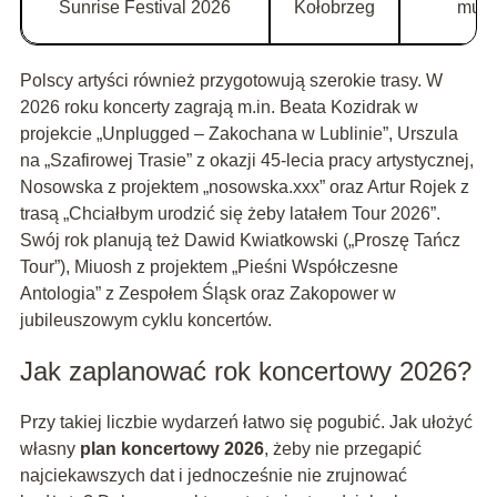
Sunrise Festival 2026
Kołobrzeg
muzy
Polscy artyści również przygotowują szerokie trasy. W
2026 roku koncerty zagrają m.in. Beata Kozidrak w
projekcie „Unplugged – Zakochana w Lublinie”, Urszula
na „Szafirowej Trasie” z okazji 45-lecia pracy artystycznej,
Nosowska z projektem „nosowska.xxx” oraz Artur Rojek z
trasą „Chciałbym urodzić się żeby latałem Tour 2026”.
Swój rok planują też Dawid Kwiatkowski („Proszę Tańcz
Tour”), Miuosh z projektem „Pieśni Współczesne
Antologia” z Zespołem Śląsk oraz Zakopower w
jubileuszowym cyklu koncertów.
Jak zaplanować rok koncertowy 2026?
Przy takiej liczbie wydarzeń łatwo się pogubić. Jak ułożyć
własny
plan koncertowy 2026
, żeby nie przegapić
najciekawszych dat i jednocześnie nie zrujnować