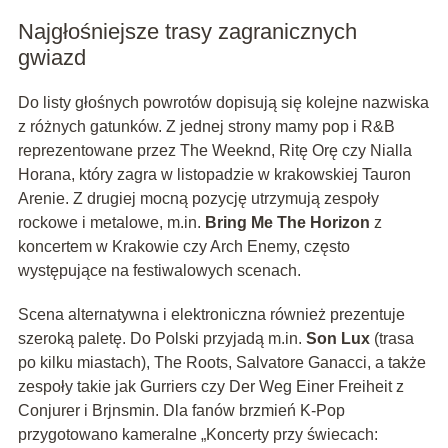
Najgłośniejsze trasy zagranicznych
gwiazd
Do listy głośnych powrotów dopisują się kolejne nazwiska
z różnych gatunków. Z jednej strony mamy pop i R&B
reprezentowane przez The Weeknd, Ritę Orę czy Nialla
Horana, który zagra w listopadzie w krakowskiej Tauron
Arenie. Z drugiej mocną pozycję utrzymują zespoły
rockowe i metalowe, m.in.
Bring Me The Horizon
z
koncertem w Krakowie czy Arch Enemy, często
występujące na festiwalowych scenach.
Scena alternatywna i elektroniczna również prezentuje
szeroką paletę. Do Polski przyjadą m.in.
Son Lux
(trasa
po kilku miastach), The Roots, Salvatore Ganacci, a także
zespoły takie jak Gurriers czy Der Weg Einer Freiheit z
Conjurer i Brjnsmin. Dla fanów brzmień K-Pop
przygotowano kameralne „Koncerty przy świecach: