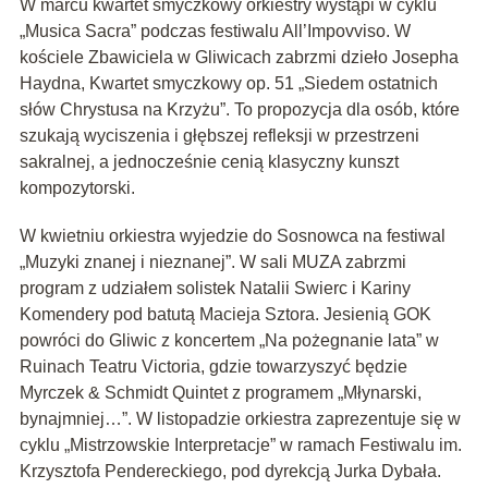
W marcu kwartet smyczkowy orkiestry wystąpi w cyklu
„Musica Sacra” podczas festiwalu All’Impovviso. W
kościele Zbawiciela w Gliwicach zabrzmi dzieło Josepha
Haydna, Kwartet smyczkowy op. 51 „Siedem ostatnich
słów Chrystusa na Krzyżu”. To propozycja dla osób, które
szukają wyciszenia i głębszej refleksji w przestrzeni
sakralnej, a jednocześnie cenią klasyczny kunszt
kompozytorski.
W kwietniu orkiestra wyjedzie do Sosnowca na festiwal
„Muzyki znanej i nieznanej”. W sali MUZA zabrzmi
program z udziałem solistek Natalii Swierc i Kariny
Komendery pod batutą Macieja Sztora. Jesienią GOK
powróci do Gliwic z koncertem „Na pożegnanie lata” w
Ruinach Teatru Victoria, gdzie towarzyszyć będzie
Myrczek & Schmidt Quintet z programem „Młynarski,
bynajmniej…”. W listopadzie orkiestra zaprezentuje się w
cyklu „Mistrzowskie Interpretacje” w ramach Festiwalu im.
Krzysztofa Pendereckiego, pod dyrekcją Jurka Dybała.