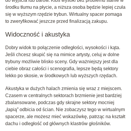
do wyjścia lub barów. Ktoś wysoki bez problemu stanie w
środku tłumu na płycie, a niższa osoba będzie lepiej czuła
się w wyższym rzędzie trybun. Wirtualny spacer pomaga
to zweryfikować jeszcze przed finalizacją zakupu.
Widoczność i akustyka
Dobry widok to połączenie odległości, wysokości i kąta.
Jeśli chcesz skupić się na mimice artysty, celuj w dolne
trybuny możliwie blisko sceny. Gdy ważniejszy jest dla
ciebie obraz całości i scenografia, lepsze będą sektory
lekko po skosie, w środkowych lub wyższych rzędach.
Akustyka w dużych halach zmienia się wraz z miejscem.
Czasem w centralnych sektorach brzmienie jest bardziej
zbalansowane, podczas gdy skrajne sektory mocniej
„łapią” odbicia od ścian. Nie zobaczysz tego w wirtualnym
spacerze, ale możesz mieć wskazówkę, patrząc na kształt
dachu i odległość od głównych klastrów głośników.