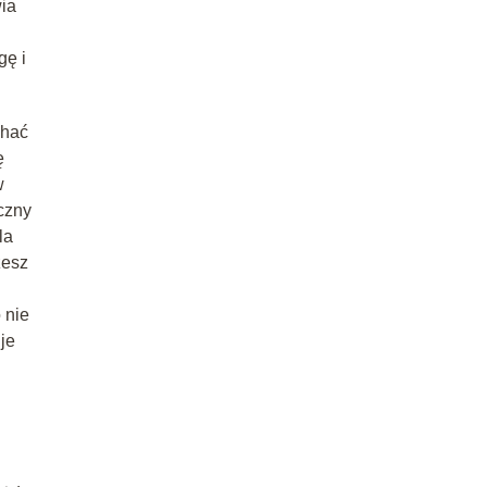
wia
gę i
chać
ę
w
czny
la
żesz
 nie
je