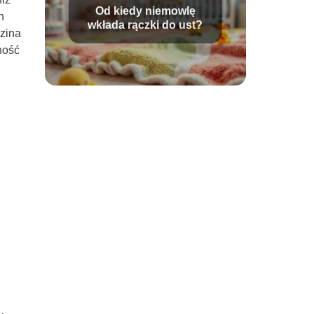
Od kiedy niemowlę
h
wkłada rączki do ust?
dzina
ność