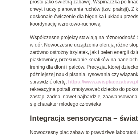
prostu jako świetną zabawę. Wspinaczka po linac
chwyt i uczy planowania ruchów (tzw. praksji). Z
doskonałe ćwiczenie dla błędnika i układu prze
koordynację wzrokowo-ruchową.
Współczesne projekty stawiają na różnorodność bo
w dół. Nowoczesne urządzenia oferują różne stop
zarówno ostrożny trzylatek, jak i pełen energii 
piaskownicy, przesuwanie koralików na panelach
trening dla dłoni i palców. Precyzja, której dzie
późniejszej nauki pisania, rysowania czy wiązani
sprawdzić ofertę:
https://www.avisplacezabaw.pl
rekreacyjna potrafi zmotywować dziecko do pokon
zastąpi żadna, nawet najbardziej zaawansowana g
się charakter młodego człowieka.
Integracja sensoryczna – świa
Nowoczesny plac zabaw to prawdziwe laboratorium