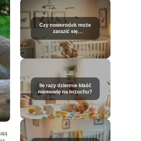
Czy noworodek może
zarazić się
przeziębieniem?
Ile razy dziennie kłaść
niemowlę na brzuchu?
tają
niż