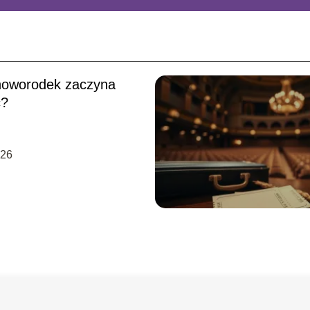
noworodek zaczyna
ć?
-26