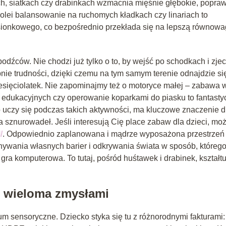
h, siatkach czy drabinkach wzmacnia mięśnie głębokie, popra
 kolei balansowanie na ruchomych kładkach czy linariach to
dsionkowego, co bezpośrednio przekłada się na lepszą równowa
dźców. Nie chodzi już tylko o to, by wejść po schodkach i zje
nie trudności, dzięki czemu na tym samym terenie odnajdzie si
dziesięciolatek. Nie zapominajmy też o motoryce małej – zabawa 
 edukacyjnych czy operowanie koparkami do piasku to fantasty
cko uczy się podczas takich aktywności, ma kluczowe znaczenie d
a sznurowadeł. Jeśli interesują Cię place zabaw dla dzieci, mo
/
. Odpowiednio zaplanowana i mądrze wyposażona przestrzeń
ywania własnych barier i odkrywania świata w sposób, którego
ra komputerowa. To tutaj, pośród huśtawek i drabinek, kształtu
t wieloma zmysłami
 sensoryczne. Dziecko styka się tu z różnorodnymi fakturami: