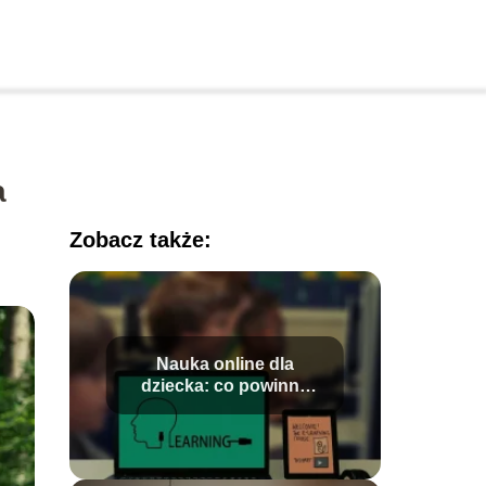
a
Zobacz także:
Nauka online dla
dziecka: co powinna
mieć dobra platforma
edukacyjna?