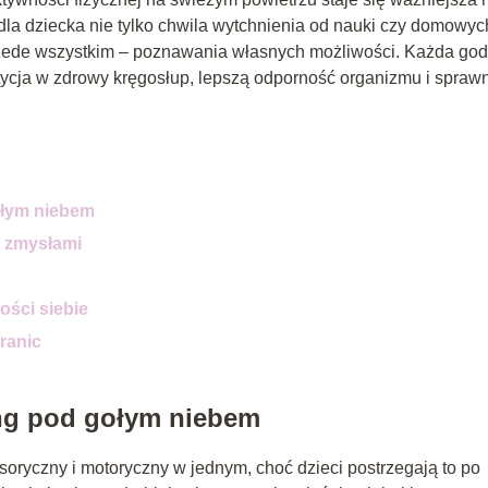
dla dziecka nie tylko chwila wytchnienia od nauki czy domowyc
a przede wszystkim – poznawania własnych możliwości. Każda go
ycja w zdrowy kręgosłup, lepszą odporność organizmu i spraw
gołym niebem
a zmysłami
h
ości siebie
ranic
ing pod gołym niebem
oryczny i motoryczny w jednym, choć dzieci postrzegają to po