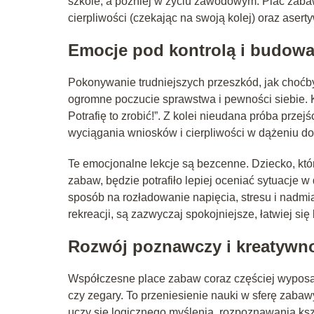
szkole, a później w życiu zawodowym. Plac zaba
cierpliwości (czekając na swoją kolej) oraz asert
Emocje pod kontrolą i budowa
Pokonywanie trudniejszych przeszkód, jak choćby
ogromne poczucie sprawstwa i pewności siebie. K
Potrafię to zrobić!”. Z kolei nieudana próba prze
wyciągania wniosków i cierpliwości w dążeniu do
Te emocjonalne lekcje są bezcenne. Dziecko, któ
zabaw, będzie potrafiło lepiej oceniać sytuacje 
sposób na rozładowanie napięcia, stresu i nadmiaru
rekreacji, są zazwyczaj spokojniejsze, łatwiej się 
Rozwój poznawczy i kreatywno
Współczesne place zabaw coraz częściej wyposażo
czy zegary. To przeniesienie nauki w sferę zabawy
uczy się logicznego myślenia, rozpoznawania kszta