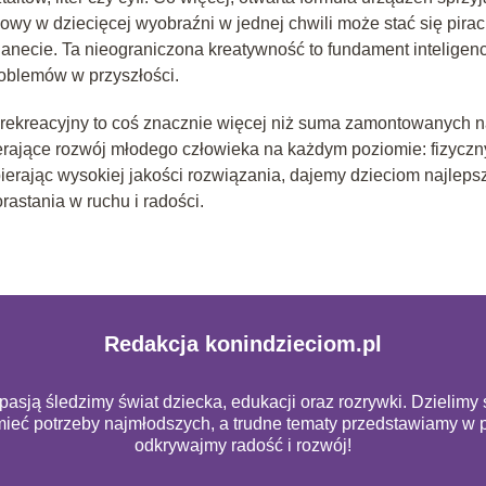
wy w dziecięcej wyobraźni w jednej chwili może stać się pira
anecie. Ta nieograniczona kreatywność to fundament inteligencj
oblemów w przyszłości.
rekreacyjny to coś znacznie więcej niż suma zamontowanych 
rające rozwój młodego człowieka na każdym poziomie: fizyczn
erając wysokiej jakości rozwiązania, dajemy dzieciom najleps
astania w ruchu i radości.
Redakcja konindzieciom.pl
 pasją śledzimy świat dziecka, edukacji oraz rozrywki. Dzielim
mieć potrzeby najmłodszych, a trudne tematy przedstawiamy w 
odkrywajmy radość i rozwój!