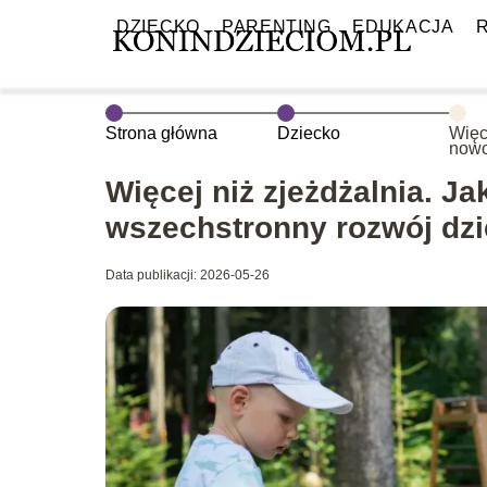
DZIECKO
PARENTING
EDUKACJA
Strona główna
Dziecko
Więc
nowo
wspi
rozw
Więcej niż zjeżdżalnia. 
wszechstronny rozwój dz
Data publikacji: 2026-05-26