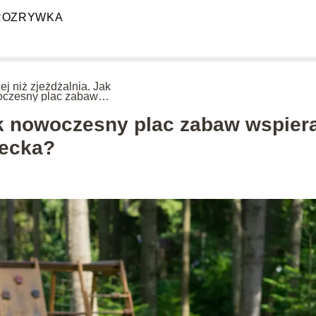
ROZRYWKA
ej niż zjeżdżalnia. Jak
czesny plac zabaw
era wszechstronny
ój dziecka?
Jak nowoczesny plac zabaw wspier
iecka?