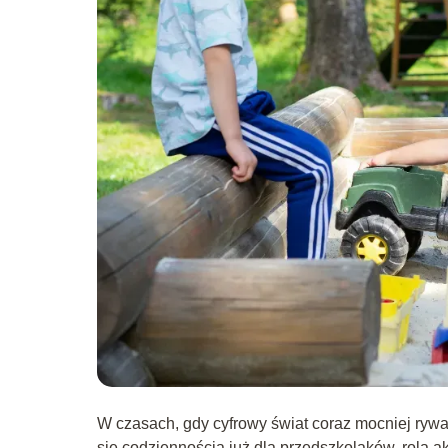
W czasach, gdy cyfrowy świat coraz mocniej rywa
się codziennością już dla przedszkolaków, rola a