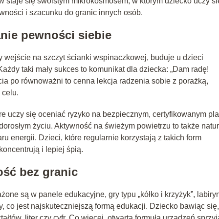
w staje się swoistym mikrokosmosem, w którym dziecko uczy si
ywności i szacunku do granic innych osób.
nie pewności siebie
 wejście na szczyt ścianki wspinaczkowej, buduje u dzieci
ażdy taki mały sukces to komunikat dla dziecka: „Dam radę!
jścia po równoważni to cenna lekcja radzenia sobie z porażką,
 celu.
re uczy się oceniać ryzyko na bezpiecznym, certyfikowanym pl
w dorosłym życiu. Aktywność na świeżym powietrzu to także natu
 energii. Dzieci, które regularnie korzystają z takich form
koncentrują i lepiej śpią.
ść bez granic
ne są w panele edukacyjne, gry typu „kółko i krzyżyk”, labiry
, co jest najskuteczniejszą formą edukacji. Dziecko bawiąc się,
łtów, liter czy cyfr. Co więcej, otwarta formuła urządzeń sprzyj