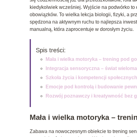
kiedykolwiek wcześniej. Wyjście na podwórko to 
obowiązków. To wielka lekcja biologii, fizyki, 
spędzona na aktywnym ruchu to najlepsza inwest
manualną, która zaprocentuje w dorosłym życiu.
Spis treści:
Mała i wielka motoryka – trening pod 
Integracja sensoryczna – świat wielom
Szkoła życia i kompetencji społecznyc
Emocje pod kontrolą i budowanie pewn
Rozwój poznawczy i kreatywność bez g
Mała i wielka motoryka – tren
Zabawa na nowoczesnym obiekcie to trening sens