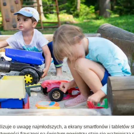
lizuje o uwagę najmłodszych, a ekrany smartfonów i tabletów s
ktywności fizycznej na świeżym powietrzu staje się ważniejsza 