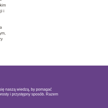
ckim
i i
na
ym,
zy
y się naszą wiedzą, by pomagać
prosty i przystępny sposób. Razem