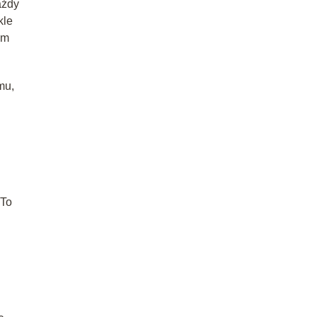
ażdy
kle
ym
mu,
 To