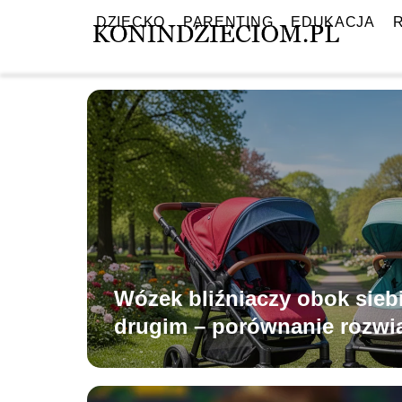
DZIECKO
PARENTING
EDUKACJA
Wózek bliźniaczy obok siebi
drugim – porównanie rozwi