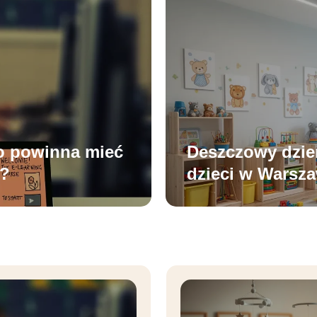
co powinna mieć
Deszczowy dzień
a?
dzieci w Warsz