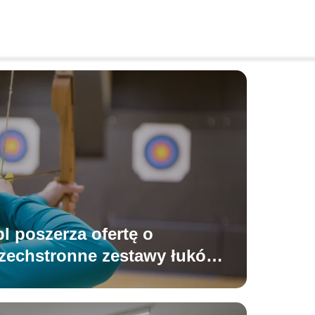
l poszerza ofertę o
szechstronne zestawy łuków