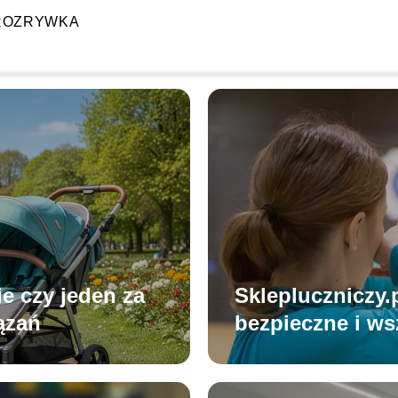
ROZRYWKA
e czy jeden za
Sklepluczniczy.p
ązań
bezpieczne i w
bloczkowych