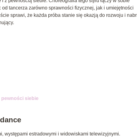
 z pewnością siebie. Choreografia tego stylu łączy w sobie
od tancerza zarówno sprawności fizycznej, jak i umiejętności
cie sprawi, że każda próba stanie się okazją do rozwoju i nab
nujący.
 pewności siebie
 dance
i, występami estradowymi i widowiskami telewizyjnymi.