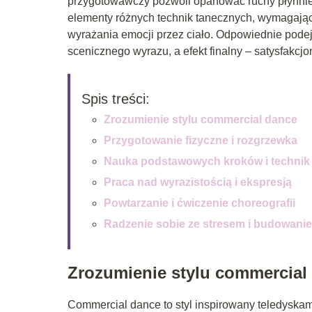
przygotowawczy pozwoli opanować ruchy płynnie i
elementy różnych technik tanecznych, wymagając 
wyrażania emocji przez ciało. Odpowiednie podejś
scenicznego wyrazu, a efekt finalny – satysfakcjo
Spis treści:
Zrozumienie stylu commercial dance
Przygotowanie fizyczne i rozgrzewka
Nauka podstawowych kroków i technik
Praca nad wyrazistością i ekspresją
Powtarzanie i ćwiczenie choreografii
Radzenie sobie ze stresem i budowanie
Zrozumienie stylu commercial
Commercial dance to styl inspirowany teledyskam