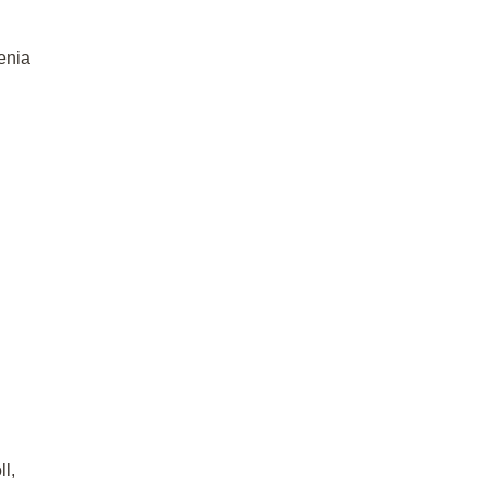
enia
ll,