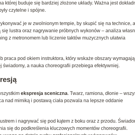
a której buduje się bardziej złożone układy. Ważna jest dokład
były czytelne i spójne.
ykonywać je w zwolnionym tempie, by skupić się na technice, 
się lustra oraz nagrywanie próbnych wykonów – analiza włas
ning z metronomem lub liczenie taktów muzycznych ułatwia
ub praca pod okiem instruktora, który wskaże obszary wymagaj
ej świadomy, a nauka choreografii przebiega efektywniej.
resją
 wszystkim
ekspresja sceniczna
. Twarz, ramiona, dłonie – wszy
aca nad mimiką i postawą ciała pozwala na lepsze oddanie
lustrem i nagrywać się pod kątem z boku oraz z przodu. Świad
ynia się do podkreślenia kluczowych momentów choreografii.