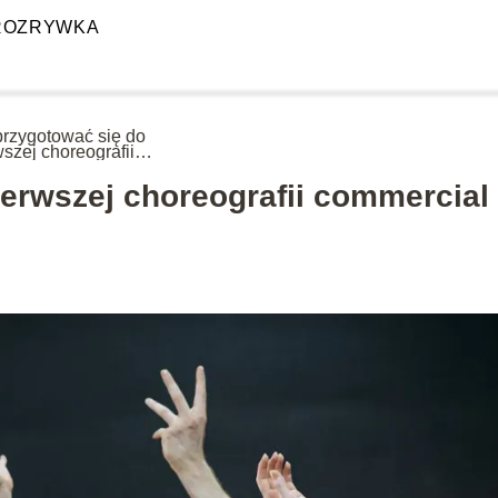
ROZRYWKA
przygotować się do
wszej choreografii
ercial dance?
ierwszej choreografii commercial