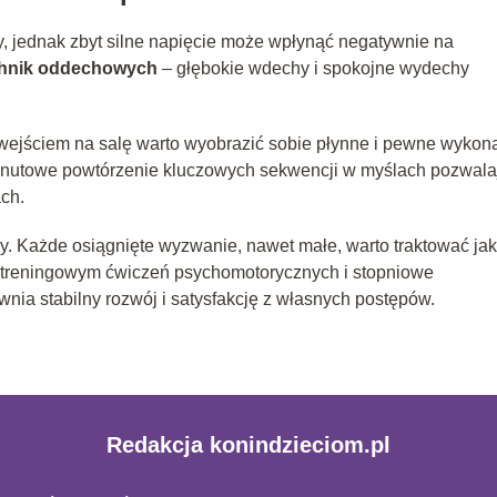
lny, jednak zbyt silne napięcie może wpłynąć negatywnie na
chnik oddechowych
– głębokie wdechy i spokojne wydechy
.
 wejściem na salę warto wyobrazić sobie płynne i pewne wykon
minutowe powtórzenie kluczowych sekwencji w myślach pozwala
ch.
y. Każde osiągnięte wyzwanie, nawet małe, warto traktować ja
e treningowym ćwiczeń psychomotorycznych i stopniowe
nia stabilny rozwój i satysfakcję z własnych postępów.
Redakcja konindzieciom.pl