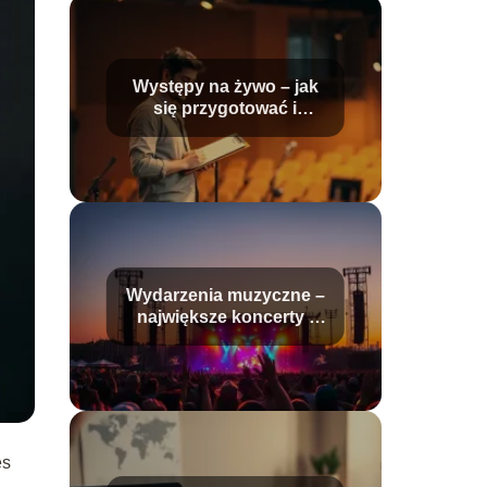
Występy na żywo – jak
się przygotować i
odnieść sukces?
Wydarzenia muzyczne –
największe koncerty i
festiwale
es