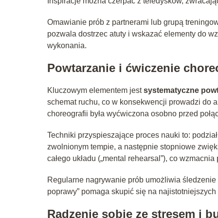
Inspiracje można czerpać z teledysków, zwracaj
Omawianie prób z partnerami lub grupą treningow
pozwala dostrzec atuty i wskazać elementy do wz
wykonania.
Powtarzanie i ćwiczenie choreo
Kluczowym elementem jest
systematyczne powt
schemat ruchu, co w konsekwencji prowadzi do a
choreografii była wyćwiczona osobno przed połą
Techniki przyspieszające proces nauki to: podzi
zwolnionym tempie, a następnie stopniowe zwię
całego układu („mental rehearsal”), co wzmacni
Regularne nagrywanie prób umożliwia śledzenie p
poprawy” pomaga skupić się na najistotniejszych
Radzenie sobie ze stresem i 