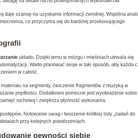
ąc uwagę na detale ruchu profesjonalnych wykonawców.
ą daje szansę na uzyskanie informacji zwrotnej. Wspólna anal
mocnienia, co przyczynia się do bardziej przekonującego
grafii
arzanie
układu. Dzięki temu w mózgu i mięśniach utrwala się
utomatyzacji. Warto planować sesje w taki sposób, aby każda 
czeniem w całość.
ał materiału na segmenty, ćwiczenie fragmentów z muzyką w
kszanie prędkości. Dodatkowo pomocne jest wyobrażenie sobie
a pamięć ruchową i zwiększa płynność wykonania.
ostępów. Notowanie uwag i tworzenie krótkiej listy „zadań do
 detalach przy kolejnych powtórzeniach.
budowanie pewności siebie