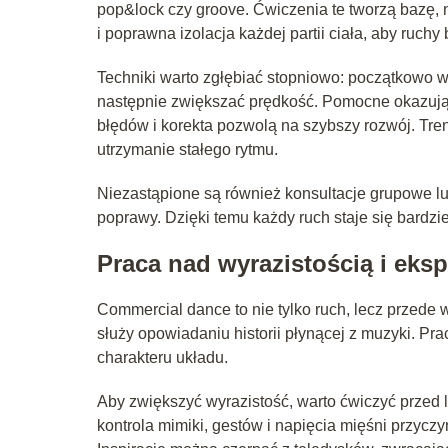
pop&lock czy groove. Ćwiczenia te tworzą bazę, n
i poprawna izolacja każdej partii ciała, aby ruchy 
Techniki warto zgłębiać stopniowo: początkowo w
następnie zwiększać prędkość. Pomocne okazują 
błędów i korekta pozwolą na szybszy rozwój. Tre
utrzymanie stałego rytmu.
Niezastąpione są również konsultacje grupowe l
poprawy. Dzięki temu każdy ruch staje się bardzi
Praca nad wyrazistością i eksp
Commercial dance to nie tylko ruch, lecz przede
służy opowiadaniu historii płynącej z muzyki. Pr
charakteru układu.
Aby zwiększyć wyrazistość, warto ćwiczyć przed 
kontrola mimiki, gestów i napięcia mięśni przycz