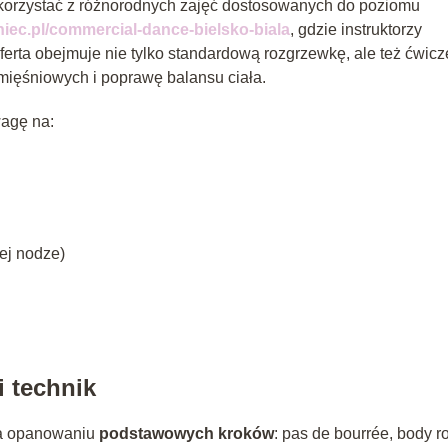
korzystać z różnorodnych zajęć dostosowanych do poziomu
niec.pl/commercial-dance-bielsko-biala
, gdzie instruktorzy
erta obejmuje nie tylko standardową rozgrzewkę, ale też ćwicz
mięśniowych i poprawę balansu ciała.
wagę na:
nej nodze)
 technik
na opanowaniu
podstawowych kroków
: pas de bourrée, body ro