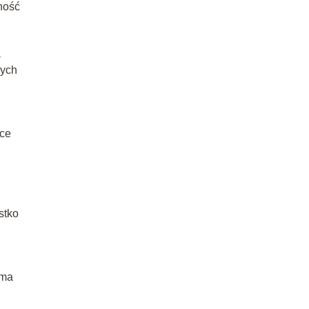
ność
a
nych
ące
stko
oma