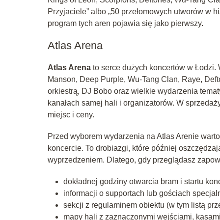
Przyjaciele” albo „50 przełomowych utworów w his
program tych aren pojawia się jako pierwszy.
Atlas Arena
Atlas Arena
to serce dużych koncertów w Łodzi. 
Manson, Deep Purple, Wu-Tang Clan, Raye, Defto
orkiestrą, DJ Bobo oraz wielkie wydarzenia temat
kanałach samej hali i organizatorów. W sprzedaży
miejsc i ceny.
Przed wyborem wydarzenia na Atlas Arenie warto
koncercie. To drobiazgi, które później oszczędza
wyprzedzeniem. Dlatego, gdy przeglądasz zapowi
dokładnej godziny otwarcia bram i startu konc
informacji o supportach lub gościach specjal
sekcji z regulaminem obiektu (w tym listą p
mapy hali z zaznaczonymi wejściami, kasami