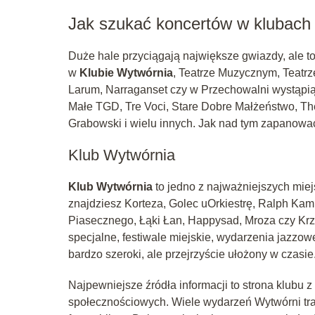
Jak szukać koncertów w klubach 
Duże hale przyciągają największe gwiazdy, ale to
w
Klubie Wytwórnia
, Teatrze Muzycznym, Teatrz
Larum, Narraganset czy w Przechowalni wystąpią
Małe TGD, Tre Voci, Stare Dobre Małżeństwo, Th
Grabowski i wielu innych. Jak nad tym zapanować, 
Klub Wytwórnia
Klub Wytwórnia
to jedno z najważniejszych mie
znajdziesz Korteza, Golec uOrkiestrę, Ralph Ka
Piasecznego, Łąki Łan, Happysad, Mroza czy Krzy
specjalne, festiwale miejskie, wydarzenia jazzowe
bardzo szeroki, ale przejrzyście ułożony w czasie
Najpewniejsze źródła informacji to strona klubu z 
społecznościowych. Wiele wydarzeń Wytwórni tra