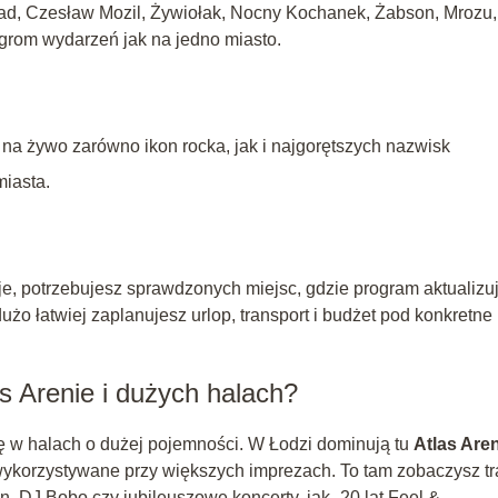
ad, Czesław Mozil, Żywiołak, Nocny Kochanek, Żabson, Mrozu,
grom wydarzeń jak na jedno miasto.
a żywo zarówno ikon rocka, jak i najgorętszych nazwisk
miasta.
uje, potrzebujesz sprawdzonych miejsc, gdzie program aktualizu
użo łatwiej zaplanujesz urlop, transport i budżet pod konkretne
s Arenie i dużych halach?
ę w halach o dużej pojemności. W Łodzi dominują tu
Atlas Are
wykorzystywane przy większych imprezach. To tam zobaczysz tr
, DJ Bobo czy jubileuszowe koncerty, jak „20 lat Feel &