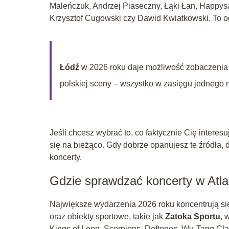
Maleńczuk, Andrzej Piaseczny, Łąki Łan, Happys
Krzysztof Cugowski czy Dawid Kwiatkowski. To o
Łódź
w 2026 roku daje możliwość zobaczenia n
polskiej sceny – wszystko w zasięgu jednego 
Jeśli chcesz wybrać to, co faktycznie Cię interes
się na bieżąco. Gdy dobrze opanujesz te źródła, d
koncerty.
Gdzie sprawdzać koncerty w Atla
Największe wydarzenia 2026 roku koncentrują si
oraz obiekty sportowe, takie jak
Zatoka Sportu
, 
Kings of Leon, Scorpions, Deftones, Wu-Tang Clan