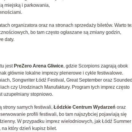
 miejską i parkowania,
wnościami.
atach organizatora oraz na stronach sprzedaży biletów. Warto te
cznościowych, bo tam często ogłaszane są zmiany godzin,
e daty.
tu jest
PreZero Arena Gliwice
, gdzie Scorpions zagrają obok
dnak głównie lokalne imprezy plenerowe i cykle festiwalowe.
iach, Songwriter Łódź Festival, Great September oraz Soundedi
iach czy Urodzinach Manufaktury. Program tych imprez często
est uzupełniany stopniowo.
ą strony samych festiwali,
Łódzkie Centrum Wydarzeń
oraz
erwowanie profili festiwali, bo tam najszybciej pojawiają się
 dzienny. W przypadku imprez wielodniowych, jak Łódź Summer
 na który dzień kupisz bilet.