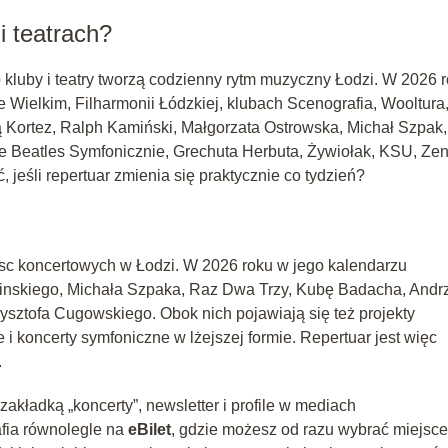
i teatrach?
 kluby i teatry tworzą codzienny rytm muzyczny Łodzi. W 2026 
e Wielkim, Filharmonii Łódzkiej, klubach Scenografia, Wooltura
 Kortez, Ralph Kamiński, Małgorzata Ostrowska, Michał Szpak,
e Beatles Symfonicznie, Grechuta Herbuta, Żywiołak, KSU, Ze
jeśli repertuar zmienia się praktycznie co tydzień?
jsc koncertowych w Łodzi. W 2026 roku w jego kalendarzu
minskiego, Michała Szpaka, Raz Dwa Trzy, Kubę Badacha, Andr
sztofa Cugowskiego. Obok nich pojawiają się też projekty
 i koncerty symfoniczne w lżejszej formie. Repertuar jest więc
.
zakładką „koncerty”, newsletter i profile w mediach
fia równolegle na
eBilet
, gdzie możesz od razu wybrać miejsce