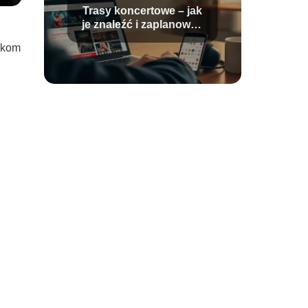
Trasy koncertowe – jak
je znaleźć i zaplanować
udział?
wykom