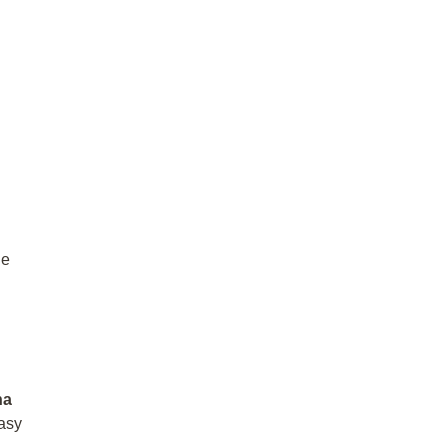
je
na
asy