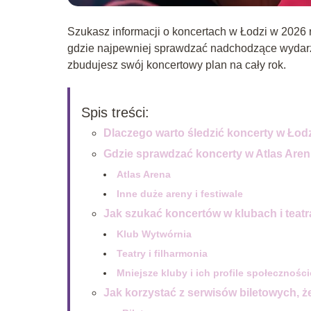
Szukasz informacji o koncertach w Łodzi w 2026 r
gdzie najpewniej sprawdzać nadchodzące wydarzen
zbudujesz swój koncertowy plan na cały rok.
Spis treści:
Dlaczego warto śledzić koncerty w Łod
Gdzie sprawdzać koncerty w Atlas Aren
Atlas Arena
Inne duże areny i festiwale
Jak szukać koncertów w klubach i teat
Klub Wytwórnia
Teatry i filharmonia
Mniejsze kluby i ich profile społecznośc
Jak korzystać z serwisów biletowych, ż