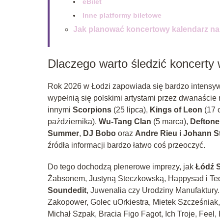
eBilet
Inne platformy biletowe
Jak planować koncertowy kalendarz na
Dlaczego warto śledzić koncerty
Rok 2026 w Łodzi zapowiada się bardzo intensyw
wypełnią się polskimi artystami przez dwanaście 
innymi
Scorpions
(25 lipca),
Kings of Leon
(17 
października),
Wu-Tang Clan
(5 marca),
Deftone
Summer
,
DJ Bobo
oraz
Andre Rieu i Johann S
źródła informacji bardzo łatwo coś przeoczyć.
Do tego dochodzą plenerowe imprezy, jak
Łódź 
Żabsonem, Justyną Steczkowską, Happysad i Ted
Soundedit
, Juwenalia czy Urodziny Manufaktury.
Zakopower, Golec uOrkiestra, Mietek Szcześniak
Michał Szpak, Bracia Figo Fagot, Ich Troje, Fee