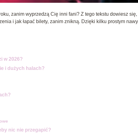
oku, zanim wyprzedzą Cię inni fani? Z tego tekstu dowiesz się,
ia i jak łapać bilety, zanim znikną. Dzięki kilku prostym na
zi w 2026?
ie i dużych halach?
rach?
iowe
eby nic nie przegapić?