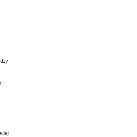
ędzy
o
ciej