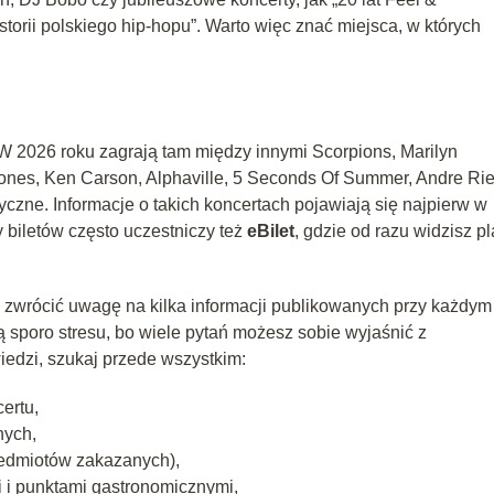
torii polskiego hip-hopu”. Warto więc znać miejsca, w których
W 2026 roku zagrają tam między innymi Scorpions, Marilyn
nes, Ken Carson, Alphaville, 5 Seconds Of Summer, Andre Rie
yczne. Informacje o takich koncertach pojawiają się najpierw w
 biletów często uczestniczy też
eBilet
, gdzie od razu widzisz p
 zwrócić uwagę na kilka informacji publikowanych przy każdym
ją sporo stresu, bo wiele pytań możesz sobie wyjaśnić z
edzi, szukaj przede wszystkim:
ertu,
nych,
rzedmiotów zakazanych),
 i punktami gastronomicznymi,