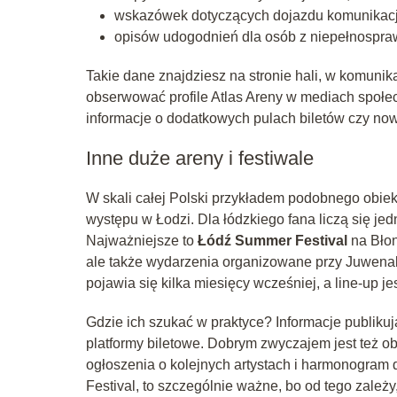
wskazówek dotyczących dojazdu komunikacją
opisów udogodnień dla osób z niepełnospra
Takie dane znajdziesz na stronie hali, w komunik
obserwować profile Atlas Areny w mediach społe
informacje o dodatkowych pulach biletów czy now
Inne duże areny i festiwale
W skali całej Polski przykładem podobnego obiek
występu w Łodzi. Dla łódzkiego fana liczą się je
Najważniejsze to
Łódź Summer Festival
na Błon
ale także wydarzenia organizowane przy Juwenal
pojawia się kilka miesięcy wcześniej, a line-up j
Gdzie ich szukać w praktyce? Informacje publikuj
platformy biletowe. Dobrym zwyczajem jest też obs
ogłoszenia o kolejnych artystach i harmonogram
Festival, to szczególnie ważne, bo od tego zależy,