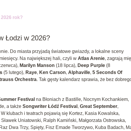
 2026 rok?
 w Łodzi w 2026?
nie. Do miasta przyjadą światowe gwiazdy, a lokalne sceny
miesięcy. Na największej hali, czyli w
Atlas Arenie
, zagrają mi
czerwca),
Marilyn Manson
(18 lipca),
Deep Purple
(8
s
(5 lutego),
Raye
,
Ken Carson
,
Alphaville
,
5 Seconds Of
trauss Orchestra
. Tak gęsty kalendarz sprawia, że bez dobreg
Summer Festival
na Błoniach z Bastille, Nocnym Kochankiem,
e, a także
Songwriter Łódź Festival
,
Great September
,
 W klubach i teatrach pojawią się Kortez, Kasia Kowalska,
, Sławek Uniatowski, Ralph Kamiński, Małgorzata Ostrowska,
l, Raz Dwa Trzy, Spięty, Fisz Emade Tworzywo, Kuba Badach, Ma