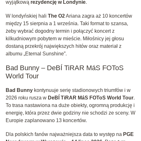
wyjątkową
rezydencję w Londynie
.
W londyńskiej hali
The O2
Ariana zagra aż 10 koncertów
między 15 sierpnia a 1 września. Taki format to szansa,
żeby wybrać dogodny termin i połączyć koncert z
kilkudniowym pobytem w mieście. Miłośnicy jej głosu
dostaną przekrój największych hitów oraz materiał z
albumu „Eternal Sunshine”.
Bad Bunny – DeBÍ TiRAR MáS FOToS
World Tour
Bad Bunny
kontynuuje serię stadionowych triumfów i w
2026 roku rusza w
DeBÍ TiRAR MáS FOToS World Tour
.
To trasa nastawiona na duże obiekty, ogromną produkcję i
energię, która przez dwie godziny nie schodzi ze sceny. W
Europie zaplanowano 13 koncertów.
Dla polskich fanów najważniejsza data to występ na
PGE