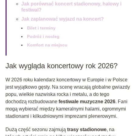
Jak porównać koncert stadionowy, halowy i
festiwal?
Jak zaplanować wyjazd na koncert?
Bilet i terminy
Podróż i nocleg
Komfort na miejscu
Jak wygląda koncertowy rok 2026?
W 2026 roku kalendarz koncertowy w Europie i w Polsce
jest wyjątkowo gęsty. Na scenę wracają globalne gwiazdy
popu, wielkie nazwiska rocka i metalu, a do tego
dochodzą rozbudowane
festiwale muzyczne 2026
. Fani
mogą wybierać między kameralnymi halami, ogromnymi
stadionami i kilkudniowymi imprezami plenerowymi.
Dużą część sezonu zajmują
trasy stadionowe
, na