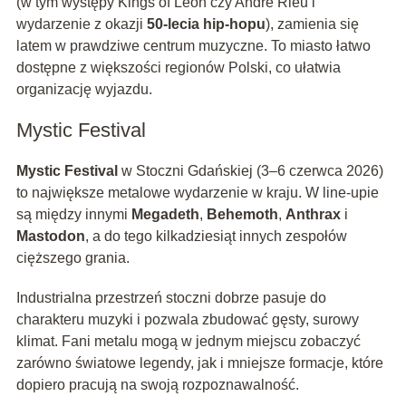
(w tym występy Kings of Leon czy André Rieu i
wydarzenie z okazji
50-lecia hip-hopu
), zamienia się
latem w prawdziwe centrum muzyczne. To miasto łatwo
dostępne z większości regionów Polski, co ułatwia
organizację wyjazdu.
Mystic Festival
Mystic Festival
w Stoczni Gdańskiej (3–6 czerwca 2026)
to największe metalowe wydarzenie w kraju. W line-upie
są między innymi
Megadeth
,
Behemoth
,
Anthrax
i
Mastodon
, a do tego kilkadziesiąt innych zespołów
cięższego grania.
Industrialna przestrzeń stoczni dobrze pasuje do
charakteru muzyki i pozwala zbudować gęsty, surowy
klimat. Fani metalu mogą w jednym miejscu zobaczyć
zarówno światowe legendy, jak i mniejsze formacje, które
dopiero pracują na swoją rozpoznawalność.