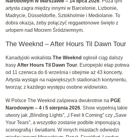
Narodowym w Warszawie – 14 lipca 2026
. Poza tym
artysta zagra między innymi w Barcelonie, Lizbonie,
Madrycie, Düsseldorfie, Sztokholmie i Mediolanie. To
dobra okazja, żeby połączyć reggaetonowe święto z
urlopem nad Morzem Śródziemnym.
The Weeknd – After Hours Til Dawn Tour
Kanadyjski wokalista
The Weeknd
ogłosił ciąg dalszy
trasy
After Hours Til Dawn Tour
. Europejski etap potrwa
od 11 czerwca do 6 września i obejmie aż 43 koncerty.
Artysta wystąpi na największych stadionach kontynentu,
tworząc z każdego występu osobne widowisko.
W Polsce The Weeknd zaśpiewa dwukrotnie na
PGE
Narodowym – 4 i 5 sierpnia 2026
. Show wypełnią takie
utwory jak „Blinding Lights”, „I Feel It Coming” czy „Save
Your Tears”, a wszystko zostanie podbite imponującą
scenografią i światłami. W innych miastach odwiedzi