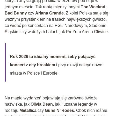
których artyści grają po kilka wieczorów pod rząd w
jednym mieście. Tak robią między innymi
The Weeknd
,
Bad Bunny
czy
Ariana Grande
. Z kolei Polska staje się
ważnym przystankiem na trasach największych gwiazd,
co widać po koncertach na PGE Narodowym, Stadionie
Śląskim czy w dużych halach jak PreZero Arena Gliwice.
Rok 2026 to idealny moment, żeby połączyć
koncert z city breakiem
i przy okazji odkryć nowe
miasta w Polsce i Europie.
Na mapie wydarzeń pojawiają się zarówno świeże
nazwiska, jak
Olivia Dean
, jak i uznane legendy w
rodzaju
Metallica
czy
Guns N’ Roses
. Obok nich rośnie