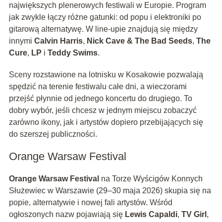
największych plenerowych festiwali w Europie. Program
jak zwykle łączy różne gatunki: od popu i elektroniki po
gitarową alternatywę. W line-upie znajdują się między
innymi
Calvin Harris
,
Nick Cave & The Bad Seeds
,
The
Cure
,
LP
i
Teddy Swims
.
Sceny rozstawione na lotnisku w Kosakowie pozwalają
spędzić na terenie festiwalu całe dni, a wieczorami
przejść płynnie od jednego koncertu do drugiego. To
dobry wybór, jeśli chcesz w jednym miejscu zobaczyć
zarówno ikony, jak i artystów dopiero przebijających się
do szerszej publiczności.
Orange Warsaw Festival
Orange Warsaw Festival
na Torze Wyścigów Konnych
Służewiec w Warszawie (29–30 maja 2026) skupia się na
popie, alternatywie i nowej fali artystów. Wśród
ogłoszonych nazw pojawiają się
Lewis Capaldi
,
TV Girl
,