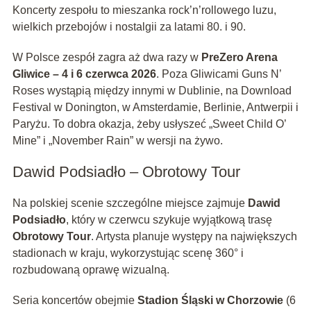
Koncerty zespołu to mieszanka rock’n’rollowego luzu,
wielkich przebojów i nostalgii za latami 80. i 90.
W Polsce zespół zagra aż dwa razy w
PreZero Arena
Gliwice – 4 i 6 czerwca 2026
. Poza Gliwicami Guns N’
Roses wystąpią między innymi w Dublinie, na Download
Festival w Donington, w Amsterdamie, Berlinie, Antwerpii i
Paryżu. To dobra okazja, żeby usłyszeć „Sweet Child O’
Mine” i „November Rain” w wersji na żywo.
Dawid Podsiadło – Obrotowy Tour
Na polskiej scenie szczególne miejsce zajmuje
Dawid
Podsiadło
, który w czerwcu szykuje wyjątkową trasę
Obrotowy Tour
. Artysta planuje występy na największych
stadionach w kraju, wykorzystując scenę 360° i
rozbudowaną oprawę wizualną.
Seria koncertów obejmie
Stadion Śląski w Chorzowie
(6