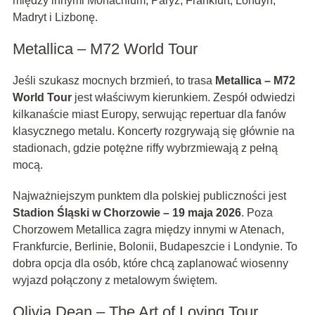
między innymi Monachium, Paryż, Frankfurt, Londyn,
Madryt i Lizbonę.
Metallica – M72 World Tour
Jeśli szukasz mocnych brzmień, to trasa
Metallica – M72
World Tour
jest właściwym kierunkiem. Zespół odwiedzi
kilkanaście miast Europy, serwując repertuar dla fanów
klasycznego metalu. Koncerty rozgrywają się głównie na
stadionach, gdzie potężne riffy wybrzmiewają z pełną
mocą.
Najważniejszym punktem dla polskiej publiczności jest
Stadion Śląski w Chorzowie – 19 maja 2026
. Poza
Chorzowem Metallica zagra między innymi w Atenach,
Frankfurcie, Berlinie, Bolonii, Budapeszcie i Londynie. To
dobra opcja dla osób, które chcą zaplanować wiosenny
wyjazd połączony z metalowym świętem.
Olivia Dean – The Art of Loving Tour