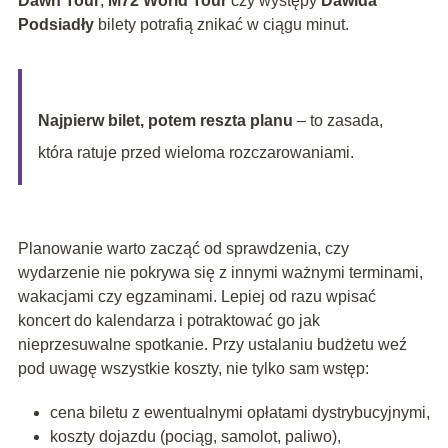
Dawn Tour
,
M72 World Tour
czy występy
Dawida
Podsiadły
bilety potrafią znikać w ciągu minut.
Najpierw bilet, potem reszta planu
– to zasada,
która ratuje przed wieloma rozczarowaniami.
Planowanie warto zacząć od sprawdzenia, czy
wydarzenie nie pokrywa się z innymi ważnymi terminami,
wakacjami czy egzaminami. Lepiej od razu wpisać
koncert do kalendarza i potraktować go jak
nieprzesuwalne spotkanie. Przy ustalaniu budżetu weź
pod uwagę wszystkie koszty, nie tylko sam wstęp:
cena biletu z ewentualnymi opłatami dystrybucyjnymi,
koszty dojazdu (pociąg, samolot, paliwo),