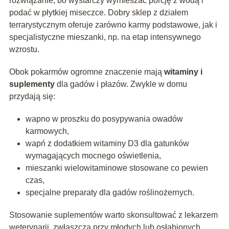
rozwiązanie, bo wystarczy wymieszać porcję z wodą i
podać w płytkiej miseczce. Dobry sklep z działem
terrarystycznym oferuje zarówno karmy podstawowe, jak i
specjalistyczne mieszanki, np. na etap intensywnego
wzrostu.
Obok pokarmów ogromne znaczenie mają
witaminy i
suplementy
dla gadów i płazów. Zwykle w domu
przydają się:
wapno w proszku do posypywania owadów
karmowych,
wapń z dodatkiem witaminy D3 dla gatunków
wymagających mocnego oświetlenia,
mieszanki wielowitaminowe stosowane co pewien
czas,
specjalne preparaty dla gadów roślinożernych.
Stosowanie suplementów warto skonsultować z lekarzem
weterynarii, zwłaszcza przy młodych lub osłabionych